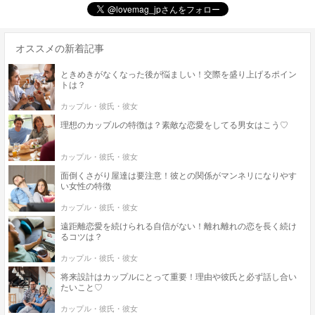
オススメの新着記事
ときめきがなくなった後が悩ましい！交際を盛り上げるポイン
トは？
カップル・彼氏・彼女
理想のカップルの特徴は？素敵な恋愛をしてる男女はこう♡
カップル・彼氏・彼女
面倒くさがり屋達は要注意！彼との関係がマンネリになりやす
い女性の特徴
カップル・彼氏・彼女
遠距離恋愛を続けられる自信がない！離れ離れの恋を長く続け
るコツは？
カップル・彼氏・彼女
将来設計はカップルにとって重要！理由や彼氏と必ず話し合い
たいこと♡
カップル・彼氏・彼女