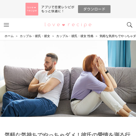
メニュー
恋愛レシピ
ホーム
カップル・彼氏・彼女
カップル・彼氏・彼女 性格
気軽な気持ちでやっちゃダ
気軽な気持ちでやっちゃダメ！彼氏の愛情を測る行