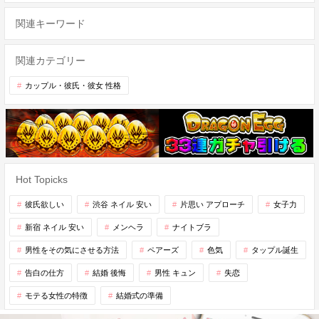
関連キーワード
関連カテゴリー
カップル・彼氏・彼女 性格
Hot Topicks
彼氏欲しい
渋谷 ネイル 安い
片思い アプローチ
女子力
新宿 ネイル 安い
メンヘラ
ナイトブラ
男性をその気にさせる方法
ペアーズ
色気
タップル誕生
告白の仕方
結婚 後悔
男性 キュン
失恋
モテる女性の特徴
結婚式の準備