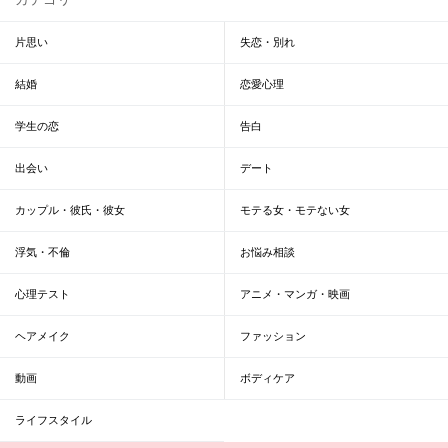
片思い
失恋・別れ
結婚
恋愛心理
学生の恋
告白
出会い
デート
カップル・彼氏・彼女
モテる女・モテない女
浮気・不倫
お悩み相談
心理テスト
アニメ・マンガ・映画
ヘアメイク
ファッション
動画
ボディケア
ライフスタイル