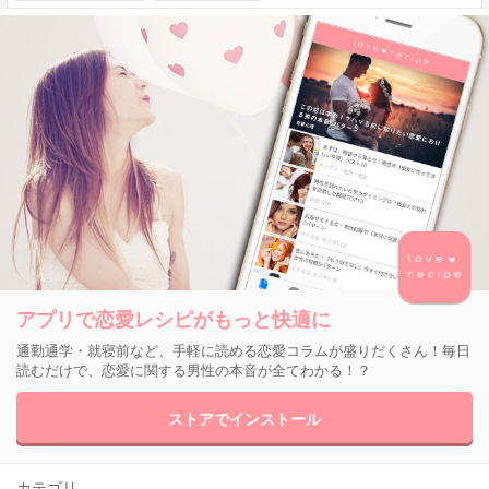
アプリで恋愛レシピがもっと快適に
通勤通学・就寝前など、手軽に読める恋愛コラムが盛りだくさん！毎日
読むだけで、恋愛に関する男性の本音が全てわかる！？
ストアでインストール
カテゴリ