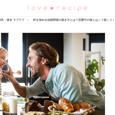
恋愛レシピ
彼氏・彼女 ラブラブ
絆を深める信頼関係の築き方とは？恋愛中の彼とはこう築こう！