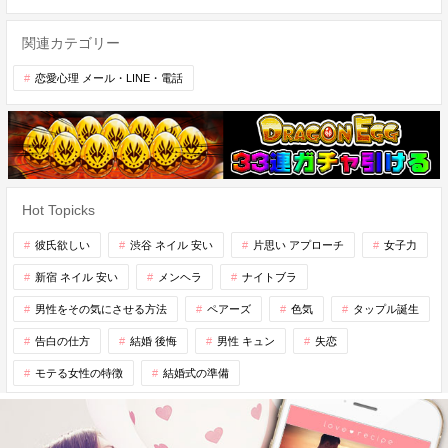
関連カテゴリー
恋愛心理 メール・LINE・電話
Hot Topicks
彼氏欲しい
渋谷 ネイル 安い
片思い アプローチ
女子力
新宿 ネイル 安い
メンヘラ
ナイトブラ
男性をその気にさせる方法
ペアーズ
色気
タップル誕生
告白の仕方
結婚 後悔
男性 キュン
失恋
モテる女性の特徴
結婚式の準備