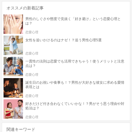
オススメの新着記事
男性のしぐさや態度で見抜く「好き避け」という恋愛心理と
は？
恋愛心理
女性を追いかけるのはナゼ！？追う男性心理5選
恋愛心理
一貫性の法則は恋愛でも活用できちゃう！使うメリットと注意
点は？
恋愛心理
誕生日のお祝いや食事も！？男性が大好きな彼女に求める愛情
表現とは
恋愛心理
好きだけど付き合わなくていいかな！？男がそう思う理由や対
処法は？
恋愛心理
関連キーワード