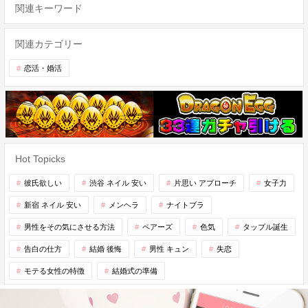
関連キーワード
関連カテゴリー
恋活・婚活
Hot Topicks
彼氏欲しい
渋谷 ネイル 安い
片思い アプローチ
女子力
新宿 ネイル 安い
メンヘラ
ナイトブラ
男性をその気にさせる方法
ペアーズ
色気
タップル誕生
告白の仕方
結婚 後悔
男性 キュン
失恋
モテる女性の特徴
結婚式の準備