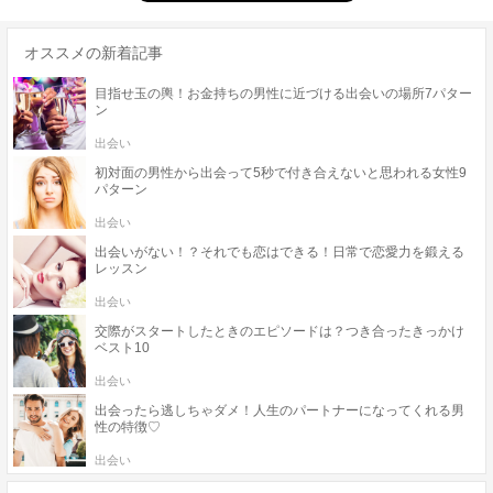
オススメの新着記事
目指せ玉の輿！お金持ちの男性に近づける出会いの場所7パター
ン
出会い
初対面の男性から出会って5秒で付き合えないと思われる女性9
パターン
出会い
出会いがない！？それでも恋はできる！日常で恋愛力を鍛える
レッスン
出会い
交際がスタートしたときのエピソードは？つき合ったきっかけ
ベスト10
出会い
出会ったら逃しちゃダメ！人生のパートナーになってくれる男
性の特徴♡
出会い