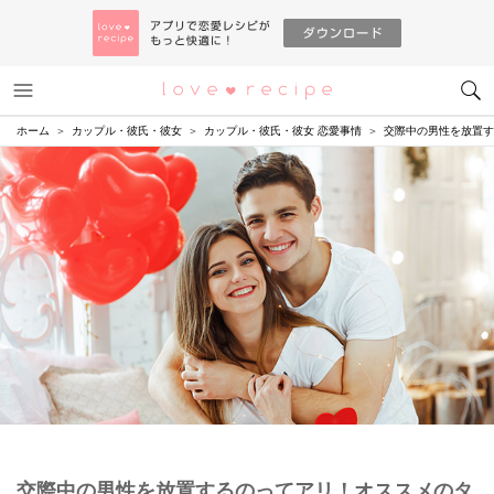
メニュー
恋愛レシピ
ホーム
カップル・彼氏・彼女
カップル・彼氏・彼女 恋愛事情
交際中の男性を放置す
交際中の男性を放置するのってアリ！オススメのタ