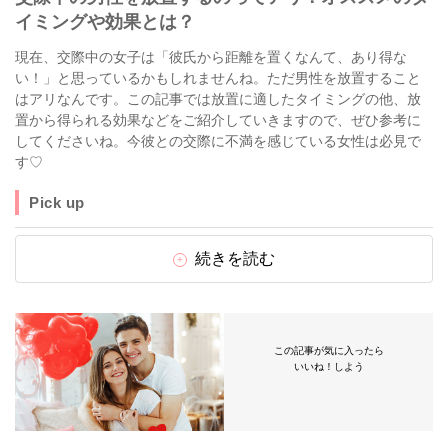
イミングや効果とは？
現在、交際中の女子は「彼氏から距離を置くなんて、あり得な
い！」と思っているかもしれませんね。ただ男性を放置すること
はアリなんです。この記事では放置に適したタイミングの他、放
置から得られる効果などをご紹介していきますので、ぜひ参考に
してくださいね。今彼との交際に不満を感じている女性は必見で
す♡
Pick up
続きを読む
この記事が気に入ったら
いいね！しよう