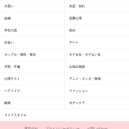
片思い
失恋・別れ
結婚
恋愛心理
学生の恋
告白
出会い
デート
カップル・彼氏・彼女
モテる女・モテない女
浮気・不倫
お悩み相談
心理テスト
アニメ・マンガ・映画
ヘアメイク
ファッション
動画
ボディケア
ライフスタイル
運営会社
プライバシーポリシー
お問い合わせ