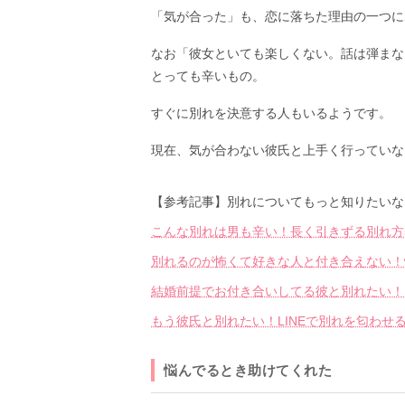
「気が合った」も、恋に落ちた理由の一つに
なお「彼女といても楽しくない。話は弾まな
とっても辛いもの。
すぐに別れを決意する人もいるようです。
現在、気が合わない彼氏と上手く行っていな
【参考記事】別れについてもっと知りたいな
こんな別れは男も辛い！長く引きずる別れ方
別れるのが怖くて好きな人と付き合えない！
結婚前提でお付き合いしてる彼と別れたい！
もう彼氏と別れたい！LINEで別れを匂わせ
悩んでるとき助けてくれた