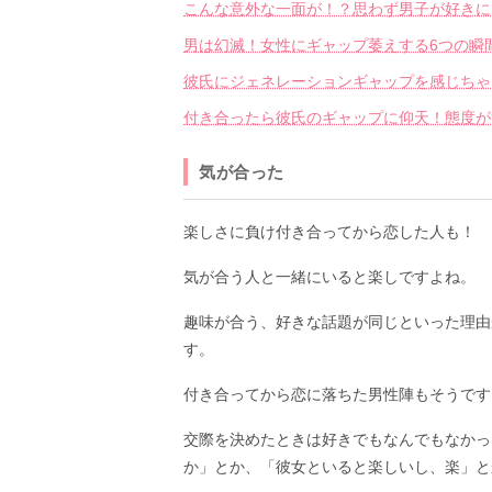
こんな意外な一面が！？思わず男子が好きに
男は幻滅！女性にギャップ萎えする6つの瞬
彼氏にジェネレーションギャップを感じちゃ
付き合ったら彼氏のギャップに仰天！態度が
気が合った
楽しさに負け付き合ってから恋した人も！
気が合う人と一緒にいると楽しですよね。
趣味が合う、好きな話題が同じといった理由
す。
付き合ってから恋に落ちた男性陣もそうです
交際を決めたときは好きでもなんでもなかっ
か」とか、「彼女といると楽しいし、楽」と