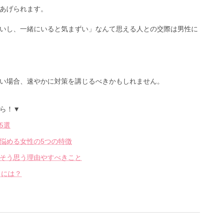
あげられます。
いし、一緒にいると気まずい」なんて思える人との交際は男性に
い場合、速やかに対策を講じるべきかもしれません。
ら！▼
5選
悩める女性の5つの特徴
そう思う理由やすべきこと
るには？