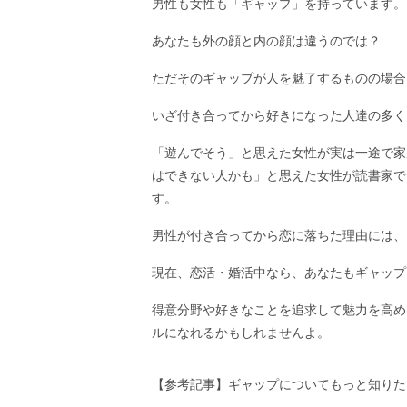
男性も女性も「ギャップ」を持っています。
あなたも外の顔と内の顔は違うのでは？
ただそのギャップが人を魅了するものの場合
いざ付き合ってから好きになった人達の多く
「遊んでそう」と思えた女性が実は一途で家
はできない人かも」と思えた女性が読書家で
す。
男性が付き合ってから恋に落ちた理由には、
現在、恋活・婚活中なら、あなたもギャップ
得意分野や好きなことを追求して魅力を高め
ルになれるかもしれませんよ。
【参考記事】ギャップについてもっと知りた