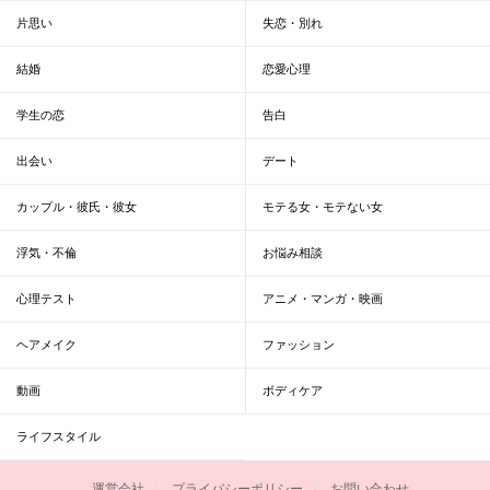
片思い
失恋・別れ
結婚
恋愛心理
学生の恋
告白
出会い
デート
カップル・彼氏・彼女
モテる女・モテない女
浮気・不倫
お悩み相談
心理テスト
アニメ・マンガ・映画
ヘアメイク
ファッション
動画
ボディケア
ライフスタイル
運営会社
プライバシーポリシー
お問い合わせ