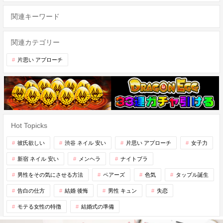
関連キーワード
関連カテゴリー
片思い アプローチ
Hot Topicks
彼氏欲しい
渋谷 ネイル 安い
片思い アプローチ
女子力
新宿 ネイル 安い
メンヘラ
ナイトブラ
男性をその気にさせる方法
ペアーズ
色気
タップル誕生
告白の仕方
結婚 後悔
男性 キュン
失恋
モテる女性の特徴
結婚式の準備