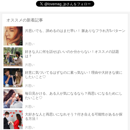
オススメの新着記事
片思いでも、諦めるのはまだ早い！ 脈ありなフラれ方5パターン
片思い
好きな人に何を話せばいいのか分からない！オススメの話題
は？
片思い
好意に気づいてるはずなのに素っ気ない！理由や大好きな彼に
したいこと♡
片思い
毎日見かける、ある人が気になるなら？両思いになるためにし
たいこと♡
片思い
大好きな人と両思いになれそう？付き合える可能性があるか探
る方法！
片思い