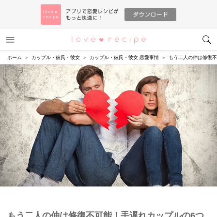
メニュー
恋愛レシピ
ホーム
カップル・彼氏・彼女
カップル・彼氏・彼女 恋愛事情
もう二人の仲は修復不
もう二人の仲は修復不可能！手遅れカップルの6つ