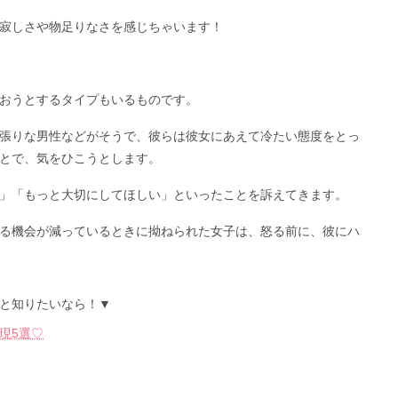
寂しさや物足りなさを感じちゃいます！
おうとするタイプもいるものです。
張りな男性などがそうで、彼らは彼女にあえて冷たい態度をとっ
とで、気をひこうとします。
」「もっと大切にしてほしい」といったことを訴えてきます。
る機会が減っているときに拗ねられた女子は、怒る前に、彼にハ
と知りたいなら！▼
現5選♡