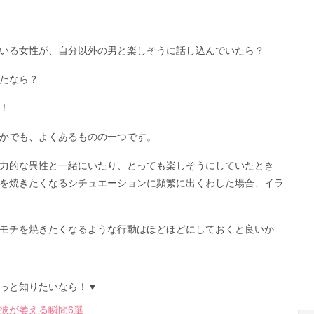
いる女性が、自分以外の男と楽しそうに話し込んでいたら？
たなら？
！
かでも、よくあるものの一つです。
力的な異性と一緒にいたり、とっても楽しそうにしていたとき
を焼きたくなるシチュエーションに頻繁に出くわした場合、イラ
モチを焼きたくなるような行動はほどほどにしておくと良いか
っと知りたいなら！▼
彼が萎える瞬間6選