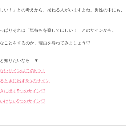
しい！」との考えから、拗ねる人がいますよね。男性の中にも、
っぱりそれは「気持ちを察してほしい！」とのサインかも。
なことをするのか、理由を尋ねてみましょう♡
と知りたいなら！▼
ないサインはこの5つ！
るときに出す6つのサイン
きに出す5つのサイン♡
いけない5つのサイン♡