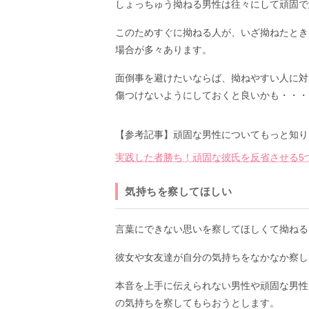
しょっちゅう拗ねる男性は往々にして頑固で
このためすぐに拗ねる人が、いざ拗ねたとき
場合が多々あります。
面倒事を避けたいならば、拗ねやすい人に対
傷つけないようにしておくと良いかも・・・
【参考記事】頑固な男性についてもっと知り
実践した者勝ち！頑固な彼氏を反省させる5
気持ちを察してほしい
言葉にできない思いを察してほしくて拗ねる
彼女や女友達が自分の気持ちをなかなか察し
本音を上手に伝えられない男性や頑固な男性
の気持ちを察してもらおうとします。