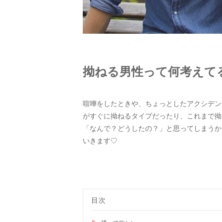
拗ねる男性って何考えて
喧嘩をしたときや、ちょっとしたアクシデン
がすぐに拗ねるタイプだったり、これまで拗
「なんで？どうしたの？」と思ってしまうか
いきます♡
目次