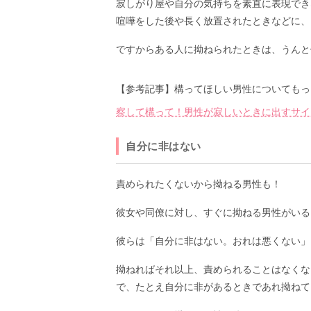
寂しがり屋や自分の気持ちを素直に表現でき
喧嘩をした後や長く放置されたときなどに、
ですからある人に拗ねられたときは、うんと
【参考記事】構ってほしい男性についてもっ
察して構って！男性が寂しいときに出すサイ
自分に非はない
責められたくないから拗ねる男性も！
彼女や同僚に対し、すぐに拗ねる男性がいる
彼らは「自分に非はない。おれは悪くない」
拗ねればそれ以上、責められることはなくな
で、たとえ自分に非があるときであれ拗ねて