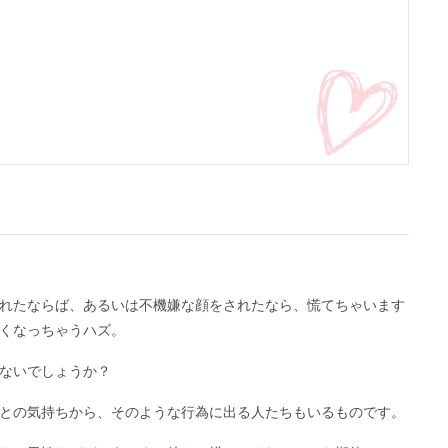
れたならば、あるいは不機嫌な顔をされたなら、慌てちゃいます
くなっちゃうハズ。
ないでしょうか？
との気持ちから、そのような行為に出る人たちもいるものです。