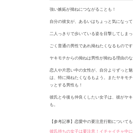
強い嫉妬が拗ねにつながることも！
自分の彼女が、あるいはちょっと気になって
二人っきりで歩いている姿を目撃してしまっ
ごく普通の男性であれ拗ねたくなるものです
ヤキモチからの拗ねは男性が拗ねる理由のな
恋人や片思い中の女性が、自分よりずっと魅
は、特に拗ねたくなるもよう。またヤキモチ
ッとする男性も！
彼氏と今後も仲良くしたい女子は、彼がヤキ
も。
【参考記事】恋愛中の要注意行動についても
彼氏持ちの女子は要注意！イチャイチャ中に