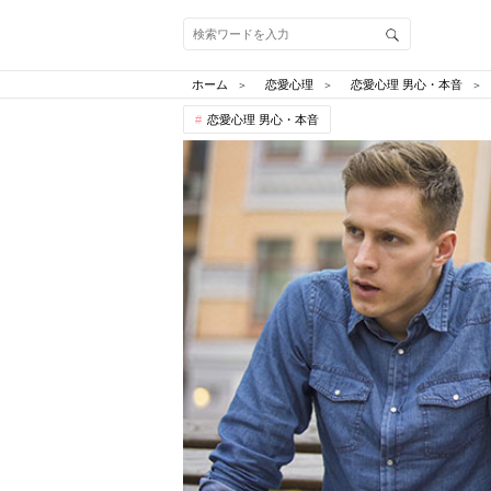
ホーム
恋愛心理
恋愛心理 男心・本音
恋愛心理 男心・本音