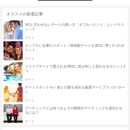
オススメの新着記事
NOと言わせないデートの誘い方「ダブルバインド」というテク
ニック
デート
カップルに定番のスポット！映画館デートを成功に導く3つのポ
イント
デート
ドライブデートで愛される!男性に気が利くと思わせるポイント4
つ
デート
デートスポット+α！彼との愛を深める厳選デートプラン3パター
ン
デート
デーティングとは何？およその期間やデーティングを成功させ
るには？
デート