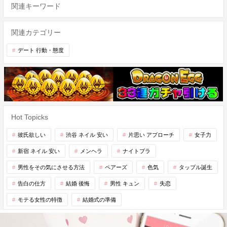
関連キーワード
関連カテゴリー
デート 行動・態度
Hot Topicks
彼氏欲しい
渋谷 ネイル 安い
片思い アプローチ
女子力
新宿 ネイル 安い
メンヘラ
ナイトブラ
男性をその気にさせる方法
ペアーズ
色気
タップル誕生
告白の仕方
結婚 後悔
男性 キュン
失恋
モテる女性の特徴
結婚式の準備