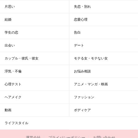
片思い
失恋・別れ
結婚
恋愛心理
学生の恋
告白
出会い
デート
カップル・彼氏・彼女
モテる女・モテない女
浮気・不倫
お悩み相談
心理テスト
アニメ・マンガ・映画
ヘアメイク
ファッション
動画
ボディケア
ライフスタイル
運営会社
プライバシーポリシー
お問い合わせ