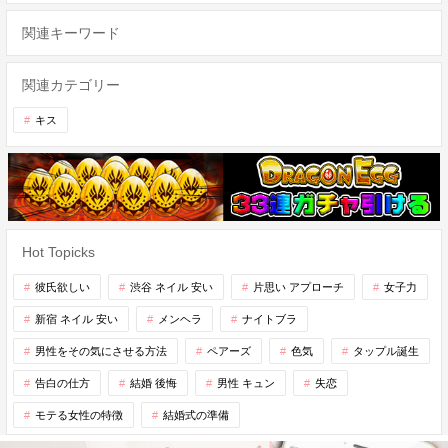
関連キーワード
関連カテゴリー
キス
Hot Topicks
彼氏欲しい
渋谷 ネイル 安い
片思い アプローチ
女子力
新宿 ネイル 安い
メンヘラ
ナイトブラ
男性をその気にさせる方法
ペアーズ
色気
タップル誕生
告白の仕方
結婚 後悔
男性 キュン
失恋
モテる女性の特徴
結婚式の準備