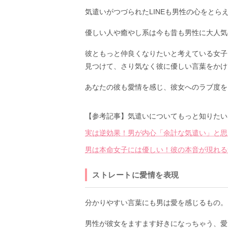
気遣いがつづられたLINEも男性の心をとら
優しい人や癒やし系は今も昔も男性に大人気
彼ともっと仲良くなりたいと考えている女子
見つけて、さり気なく彼に優しい言葉をかけ
あなたの彼も愛情を感じ、彼女へのラブ度を
【参考記事】気遣いについてもっと知りたい
実は逆効果！男が内心「余計な気遣い」と思
男は本命女子には優しい！彼の本音が現れる気
ストレートに愛情を表現
分かりやすい言葉にも男は愛を感じるもの。
男性が彼女をますます好きになっちゃう、愛