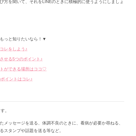
び方を聞いて、それをLINEのときに積極的に使うようにしましょ
もっと知りたいなら！▼
コレをしよう♪
させる5つのポイント♪
トができる場所はココ♡
のポイントはコレ♪
ます。
たメッセージを送る、体調不良のときに、看病が必要か尋ねる、
るスタンプや話題を送る等など。