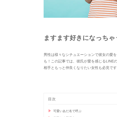
ますます好きになっちゃう
男性は様々なシチュエーションで彼女の愛を
も！この記事では、彼氏が愛を感じるLINE
相手ともっと仲良くなりたい女性も必見です
目次
可愛いあだ名で呼ぶ