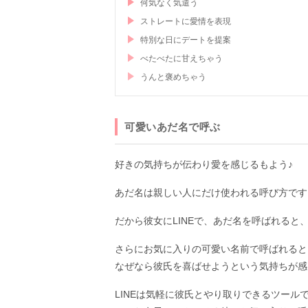
何気なく気遣う
ストレートに愛情を表現
特別な日にデートを提案
べたべたに甘えちゃう
うんと褒めちゃう
可愛いあだ名で呼ぶ
好きの気持ちが伝わり愛を感じるもよう♪
あだ名は親しい人にだけ使われる呼び方です
だから彼女にLINEで、あだ名を呼ばれる
さらにお気に入りの可愛い名前で呼ばれると
なぜなら彼氏を喜ばせようという気持ちが感
LINEは気軽に彼氏とやり取りできるツー