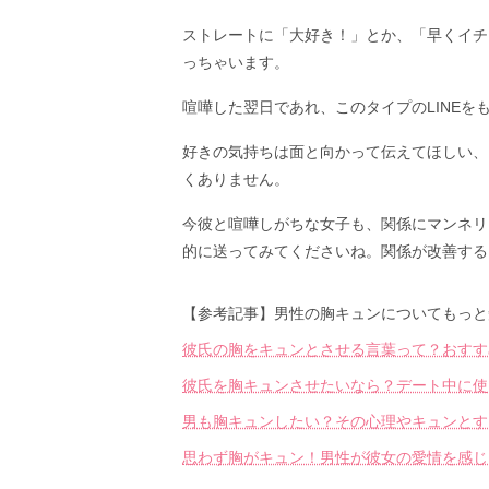
ストレートに「大好き！」とか、「早くイチ
っちゃいます。
喧嘩した翌日であれ、このタイプのLINE
好きの気持ちは面と向かって伝えてほしい、と
くありません。
今彼と喧嘩しがちな女子も、関係にマンネリ
的に送ってみてくださいね。関係が改善する
【参考記事】男性の胸キュンについてもっと
彼氏の胸をキュンとさせる言葉って？おすす
彼氏を胸キュンさせたいなら？デート中に使
男も胸キュンしたい？その心理やキュンとす
思わず胸がキュン！男性が彼女の愛情を感じ