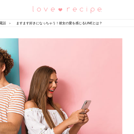
恋愛レシピ
・電話
ますます好きになっちゃう！彼女の愛を感じるLINEとは？