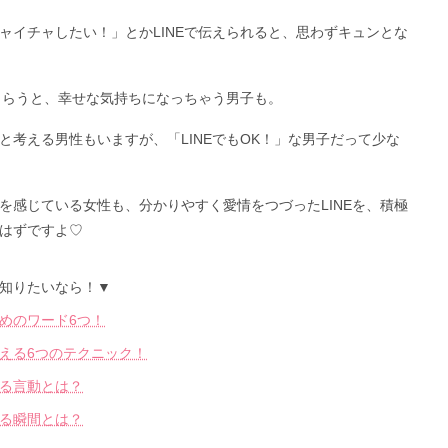
ャイチャしたい！」とかLINEで伝えられると、思わずキュンとな
をもらうと、幸せな気持ちになっちゃう男子も。
考える男性もいますが、「LINEでもOK！」な男子だって少な
を感じている女性も、分かりやすく愛情をつづったLINEを、積極
はずですよ♡
知りたいなら！▼
めのワード6つ！
える6つのテクニック！
る言動とは？
る瞬間とは？