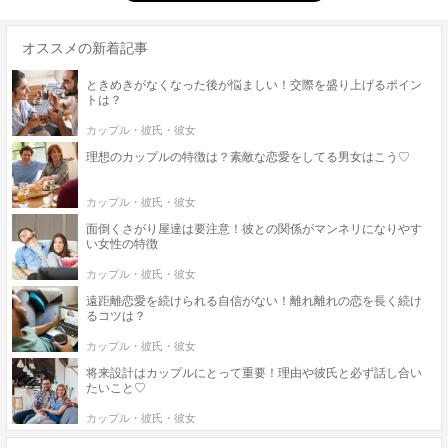
オススメの新着記事
ときめきがなくなった後が悩ましい！交際を盛り上げるポイン
トは？
カップル・彼氏・彼女
理想のカップルの特徴は？素敵な恋愛をしてる男女はこう♡
カップル・彼氏・彼女
面倒くさがり屋達は要注意！彼との関係がマンネリになりやす
い女性の特徴
カップル・彼氏・彼女
遠距離恋愛を続けられる自信がない！離れ離れの恋を長く続け
るコツは？
カップル・彼氏・彼女
将来設計はカップルにとって重要！理由や彼氏と必ず話し合い
たいこと♡
カップル・彼氏・彼女