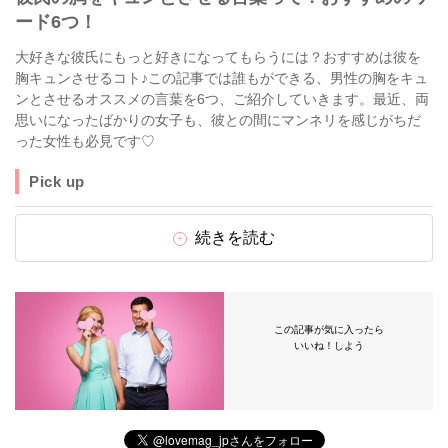
ード6つ！
大好きな彼氏にもっと好きになってもらうには？おすすめは彼を
胸キュンさせるコト♪この記事では誰もができる、男性の胸をキュ
ンとさせるオススメの言葉を6つ、ご紹介していきます。最近、両
思いになったばかりの女子も、彼との間にマンネリを感じがちだ
った女性も必見です♡
Pick up
続きを読む
この記事が気に入ったら
いいね！しよう