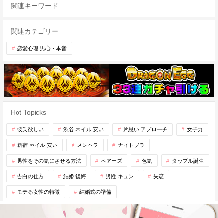
関連キーワード
関連カテゴリー
恋愛心理 男心・本音
Hot Topicks
彼氏欲しい
渋谷 ネイル 安い
片思い アプローチ
女子力
新宿 ネイル 安い
メンヘラ
ナイトブラ
男性をその気にさせる方法
ペアーズ
色気
タップル誕生
告白の仕方
結婚 後悔
男性 キュン
失恋
モテる女性の特徴
結婚式の準備