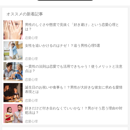
オススメの新着記事
男性のしぐさや態度で見抜く「好き避け」という恋愛心理と
は？
恋愛心理
女性を追いかけるのはナゼ！？追う男性心理5選
恋愛心理
一貫性の法則は恋愛でも活用できちゃう！使うメリットと注意
点は？
恋愛心理
誕生日のお祝いや食事も！？男性が大好きな彼女に求める愛情
表現とは
恋愛心理
好きだけど付き合わなくていいかな！？男がそう思う理由や対
処法は？
恋愛心理