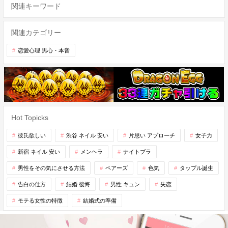
関連キーワード
関連カテゴリー
恋愛心理 男心・本音
Hot Topicks
彼氏欲しい
渋谷 ネイル 安い
片思い アプローチ
女子力
新宿 ネイル 安い
メンヘラ
ナイトブラ
男性をその気にさせる方法
ペアーズ
色気
タップル誕生
告白の仕方
結婚 後悔
男性 キュン
失恋
モテる女性の特徴
結婚式の準備