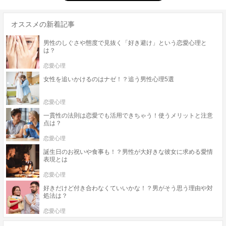
オススメの新着記事
男性のしぐさや態度で見抜く「好き避け」という恋愛心理と
は？
恋愛心理
女性を追いかけるのはナゼ！？追う男性心理5選
恋愛心理
一貫性の法則は恋愛でも活用できちゃう！使うメリットと注意
点は？
恋愛心理
誕生日のお祝いや食事も！？男性が大好きな彼女に求める愛情
表現とは
恋愛心理
好きだけど付き合わなくていいかな！？男がそう思う理由や対
処法は？
恋愛心理