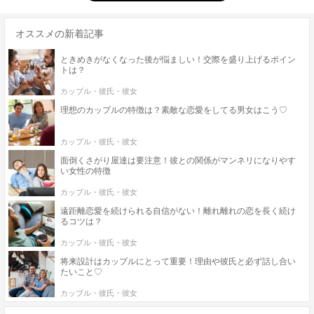
オススメの新着記事
ときめきがなくなった後が悩ましい！交際を盛り上げるポイン
トは？
カップル・彼氏・彼女
理想のカップルの特徴は？素敵な恋愛をしてる男女はこう♡
カップル・彼氏・彼女
面倒くさがり屋達は要注意！彼との関係がマンネリになりやす
い女性の特徴
カップル・彼氏・彼女
遠距離恋愛を続けられる自信がない！離れ離れの恋を長く続け
るコツは？
カップル・彼氏・彼女
将来設計はカップルにとって重要！理由や彼氏と必ず話し合い
たいこと♡
カップル・彼氏・彼女