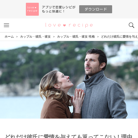
メニュー
恋愛レシピ
ホーム
カップル・彼氏・彼女
カップル・彼氏・彼女 性格
どれだけ彼氏に愛情を与え
どれだけ彼氏に愛情を与えても返ってこない！理由