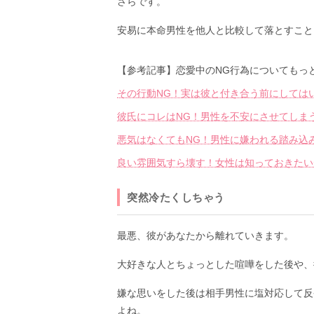
さらです。
安易に本命男性を他人と比較して落とすこと
【参考記事】恋愛中のNG行為についてもっ
その行動NG！実は彼と付き合う前にしてはい
彼氏にコレはNG！男性を不安にさせてしま
悪気はなくてもNG！男性に嫌われる踏み込
良い雰囲気すら壊す！女性は知っておきたい
突然冷たくしちゃう
最悪、彼があなたから離れていきます。
大好きな人とちょっとした喧嘩をした後や、
嫌な思いをした後は相手男性に塩対応して反
よね。