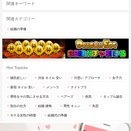
関連キーワード
関連カテゴリー
結婚の準備
Hot Topicks
彼氏欲しい
渋谷 ネイル 安い
片思い アプローチ
女子力
新宿 ネイル 安い
メンヘラ
ナイトブラ
男性をその気にさせる方法
ペアーズ
色気
タップル誕生
告白の仕方
結婚 後悔
男性 キュン
失恋
モテる女性の特徴
結婚式の準備