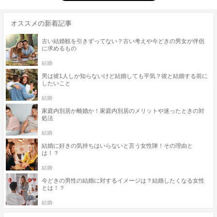
オススメの新着記事
古い結婚観を引きずってない？古い考えや今どきの男女が伴侶
に求めるもの
結婚
男は彼1人しか知らないけど結婚しても平気？彼と結婚する前に
したいこと
結婚
家庭内別居か離婚か！家庭内別居のメリットや迷ったときの対
処法
結婚
結婚に好きの気持ちはいらないと言う女性陣！その理由と
は！？
結婚
今どきの男性の結婚に対するイメージは？結婚したくなる女性
とは！？
結婚