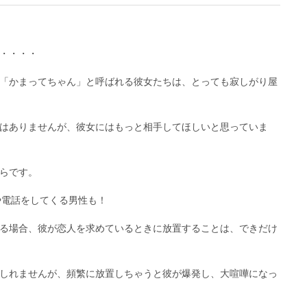
・・・・
「かまってちゃん」と呼ばれる彼女たちは、とっても寂しがり屋
はありませんが、彼女にはもっと相手してほしいと思っていま
らです。
や電話をしてくる男性も！
る場合、彼が恋人を求めているときに放置することは、できだけ
しれませんが、頻繁に放置しちゃうと彼が爆発し、大喧嘩になっ