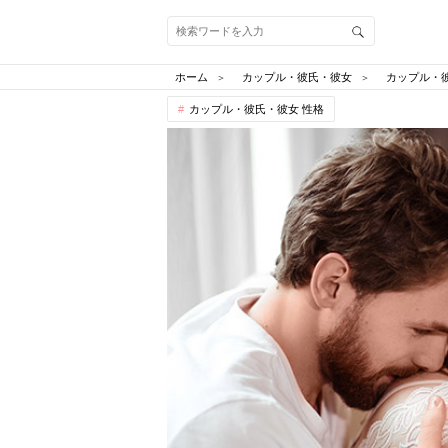
ホーム
カップル・彼氏・彼女
カップル・
カップル・彼氏・彼女 性格