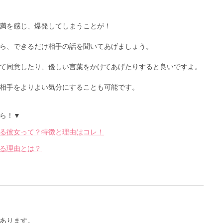
満を感じ、爆発してしまうことが！
ら、できるだけ相手の話を聞いてあげましょう。
て同意したり、優しい言葉をかけてあげたりすると良いですよ。
相手をよりよい気分にすることも可能です。
ら！▼
る彼女って？特徴と理由はコレ！
る理由とは？
あります。