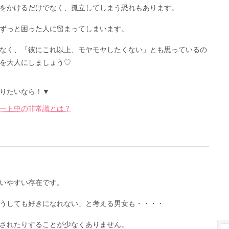
をかけるだけでなく、孤立してしまう恐れもあります。
ずっと困った人に留まってしまいます。
なく、「彼にこれ以上、モヤモヤしたくない」とも思っているの
を大人にしましょう♡
りたいなら！▼
ート中の非常識とは？
いやすい存在です。
うしても好きになれない」と考える男女も・・・・
されたりすることが少なくありません。