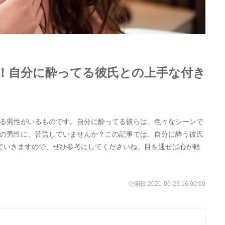
！自分に酔ってる彼氏との上手な付き
る男性がいるものです。自分に酔ってる彼らは、色々なシーンで
の男性に、苦労していませんか？この記事では、自分に酔う彼氏
ていきますので、ぜひ参考にしてくださいね。目を通せば心が軽
公開日:
2021-06-29 16:00:00