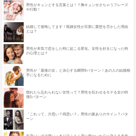
男性がキュンとする言葉とは！？胸キュンせさちゃうフレーズ
や行動！
結婚して後悔してます！既婚女性が旦那に愛想を尽かした理由
とは？
男性が本気で恋をした時に起こる変化。女性を好きになった時
の心理とは？
男性が「最後の女」と決心する瞬間9パターン！あの人の結婚相
手になるために
惚れたら忘れられない女性って？男性を狂わせるモテる女の特
徴5パターン
「これって、片思い？両思い？」男性の脈ありのサイン７パタ
ーン