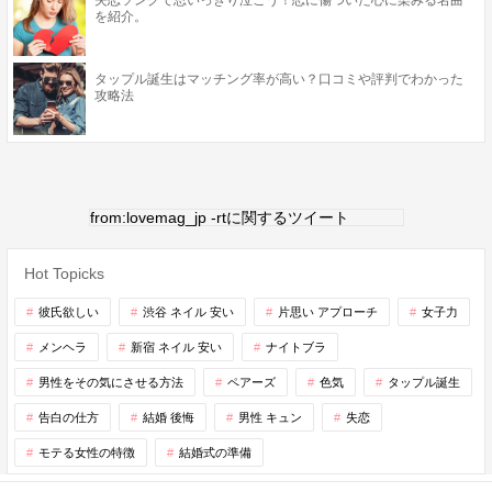
失恋ソングで思いっきり泣こう！恋に傷ついた心に染みる名曲
を紹介。
タップル誕生はマッチング率が高い？口コミや評判でわかった
攻略法
from:lovemag_jp -rtに関するツイート
Hot Topicks
彼氏欲しい
渋谷 ネイル 安い
片思い アプローチ
女子力
メンヘラ
新宿 ネイル 安い
ナイトブラ
男性をその気にさせる方法
ペアーズ
色気
タップル誕生
告白の仕方
結婚 後悔
男性 キュン
失恋
モテる女性の特徴
結婚式の準備