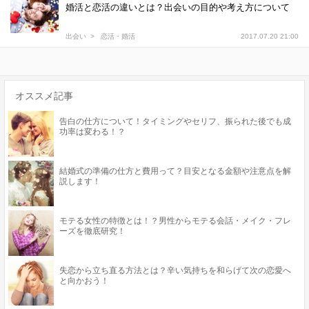
婚活と恋活の違いとは？出会いの目的や考え方について
出会い
恋活・婚活
2017.07.20 21:00
オススメ記事
告白の仕方について！タイミングやセリフ、振られた後でも成
功率は変わる！？
結婚式の準備の仕方と費用って？目安となる金額や注意点を解
説します！
モテる女性の特徴とは！？男性からモテる会話・メイク・フレ
ーズを徹底研究！
失恋から立ち直る方法とは？辛い気持ちを和らげて次の恋愛へ
と向かおう！