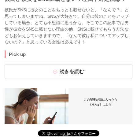
彼氏がSNSに彼女のことをちっとも載せないと、「なんで？」と
思ってしまいますね。SNSが大好きで、自分は彼のことをアップ
している場合、とても不思議に思うかも。そこでこの記事では男
性が彼女をSNSに載せない理由の他、SNSに載せてもらう方法な
どもお伝えしていきますので、「なんで彼は私についてアップし
ないの？」と思っている女性は必見です！
Pick up
続きを読む
この記事が気に入ったら
いいね！しよう