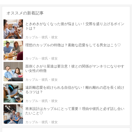
オススメの新着記事
ときめきがなくなった後が悩ましい！交際を盛り上げるポイン
トは？
カップル・彼氏・彼女
理想のカップルの特徴は？素敵な恋愛をしてる男女はこう♡
カップル・彼氏・彼女
面倒くさがり屋達は要注意！彼との関係がマンネリになりやす
い女性の特徴
カップル・彼氏・彼女
遠距離恋愛を続けられる自信がない！離れ離れの恋を長く続け
るコツは？
カップル・彼氏・彼女
将来設計はカップルにとって重要！理由や彼氏と必ず話し合い
たいこと♡
カップル・彼氏・彼女