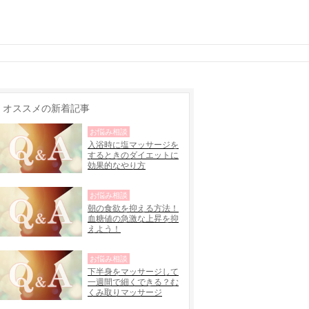
オススメの新着記事
お悩み相談
入浴時に塩マッサージを
するときのダイエットに
効果的なやり方
お悩み相談
朝の食欲を抑える方法！
血糖値の急激な上昇を抑
えよう！
お悩み相談
下半身をマッサージして
一週間で細くできる？む
くみ取りマッサージ