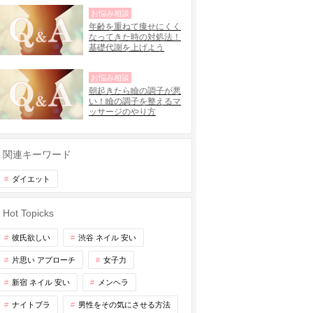
お悩み相談
年齢を重ねて痩せにくく
なってきた時の対処法！
基礎代謝を上げよう
お悩み相談
朝起きたら瞼の調子が悪
い！瞼の調子を整えるマ
ッサージのやり方
関連キーワード
ダイエット
Hot Topicks
彼氏欲しい
渋谷 ネイル 安い
片思い アプローチ
女子力
新宿 ネイル 安い
メンヘラ
ナイトブラ
男性をその気にさせる方法