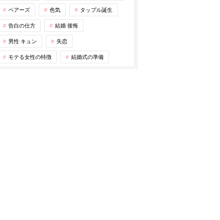
ペアーズ
色気
タップル誕生
告白の仕方
結婚 後悔
男性 キュン
失恋
モテる女性の特徴
結婚式の準備