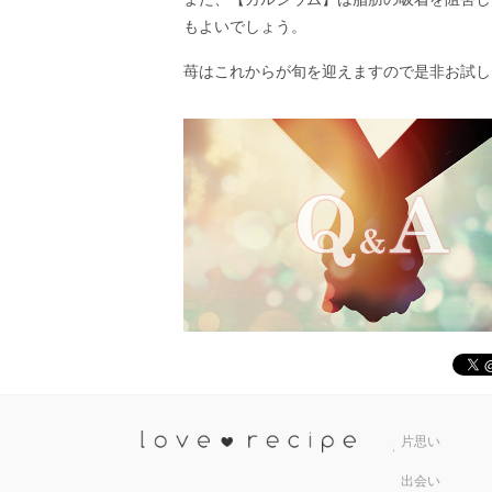
もよいでしょう。
苺はこれからが旬を迎えますので是非お試し
恋愛レシ
片思い
出会い