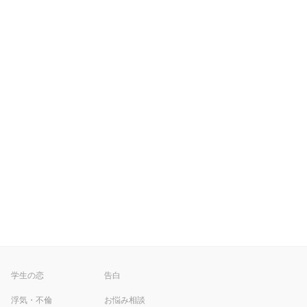
学生の恋
告白
浮気・不倫
お悩み相談