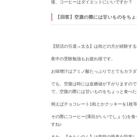
後、コーヒーはダイエットにいいですか？
【回答】空腹の際には甘いものをちょ
【部活の引退→太る】は殆どの方が経験する
夜中の受験勉強もお疲れ様です。
お味噌汁はアミノ酸たっぷりでとてもカラダ
でも、空腹は時には血糖値が下がりますので
で、空腹の際には甘いものをちょっと食べた
例えばチョコレート1粒とかクッキーを1枚
その際にコーヒー(薄目がいいでしょう)を
すね♪
また、【カルシウム】は脂肪の吸着を阻害し