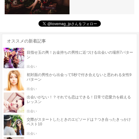
オススメの新着記事
目指せ玉の輿！お金持ちの男性に近づける出会いの場所7パター
ン
出会い
初対面の男性から出会って5秒で付き合えないと思われる女性9
パターン
出会い
出会いがない！？それでも恋はできる！日常で恋愛力を鍛える
レッスン
出会い
交際がスタートしたときのエピソードは？つき合ったきっかけ
ベスト10
出会い