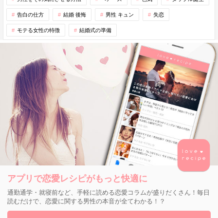
告白の仕方
結婚 後悔
男性 キュン
失恋
モテる女性の特徴
結婚式の準備
アプリで恋愛レシピがもっと快適に
通勤通学・就寝前など、手軽に読める恋愛コラムが盛りだくさん！毎日
読むだけで、恋愛に関する男性の本音が全てわかる！？