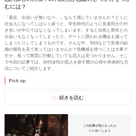
むには？
「最近、出会いが無いなー…」なんて感じていませんか？とくに
社会人になってしばらく経つと、学生時代のように友達同士の付
き合いが中心ではなくなってしまいます。すると自然と異性との
出会いもなくなってしまったり、デートに誘われる機会も減って
しまったりしてしまうものです。そんな中、SNSなどで友達の結
婚の報告を見て焦ってはいませんか？危機感を持つことは大事で
すが、焦って闇雲に行動していても恋人は見つかりません。そこ
で今回の記事では、30代女性が恋人を探す際の心得や具体的な方
法についてご紹介します。
Pick up
続きを読む
この記事が気に入ったら
いいね！しよう