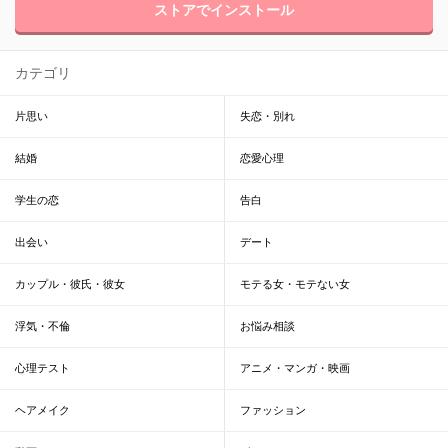
ストアでインストール
カテゴリ
片思い
失恋・別れ
結婚
恋愛心理
学生の恋
告白
出会い
デート
カップル・彼氏・彼女
モテる女・モテない女
浮気・不倫
お悩み相談
心理テスト
アニメ・マンガ・映画
ヘアメイク
ファッション