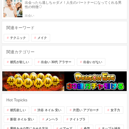
出会ったら逃しちゃダメ！人生のパートナーになってくれる男
性の特徴♡
出会い
関連キーワード
テクニック
メイク
関連カテゴリー
彼氏が欲しい
出会い 30代 アラサー
出会いがない
Hot Topicks
彼氏欲しい
渋谷 ネイル 安い
片思い アプローチ
女子力
新宿 ネイル 安い
メンヘラ
ナイトブラ
男性をその気にさせる方法
ペアーズ
色気
タップル誕生