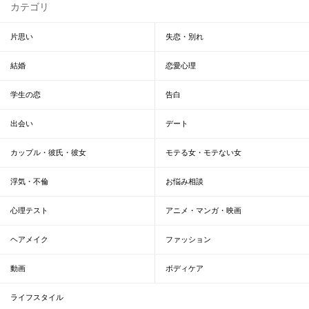
カテゴリ
片思い
失恋・別れ
結婚
恋愛心理
学生の恋
告白
出会い
デート
カップル・彼氏・彼女
モテる女・モテない女
浮気・不倫
お悩み相談
心理テスト
アニメ・マンガ・映画
ヘアメイク
ファッション
動画
ボディケア
ライフスタイル