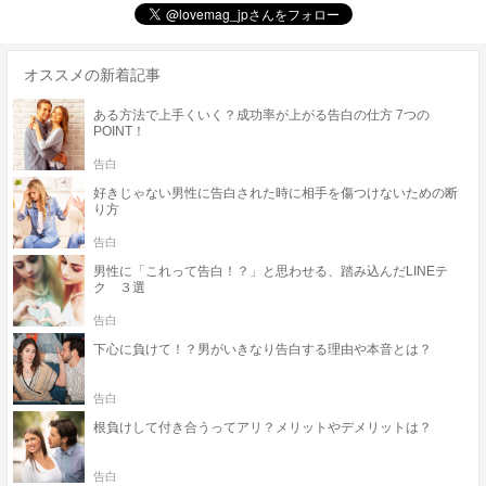
オススメの新着記事
ある方法で上手くいく？成功率が上がる告白の仕方 7つの
POINT！
告白
好きじゃない男性に告白された時に相手を傷つけないための断
り方
告白
男性に「これって告白！？」と思わせる、踏み込んだLINEテ
ク ３選
告白
下心に負けて！？男がいきなり告白する理由や本音とは？
告白
根負けして付き合うってアリ？メリットやデメリットは？
告白