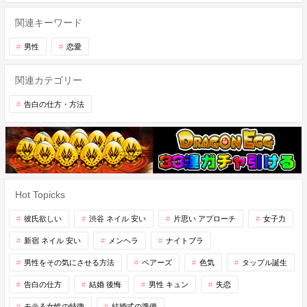
関連キーワード
男性
恋愛
関連カテゴリー
告白の仕方・方法
Hot Topicks
彼氏欲しい
渋谷 ネイル 安い
片思い アプローチ
女子力
新宿 ネイル 安い
メンヘラ
ナイトブラ
男性をその気にさせる方法
ペアーズ
色気
タップル誕生
告白の仕方
結婚 後悔
男性 キュン
失恋
モテる女性の特徴
結婚式の準備