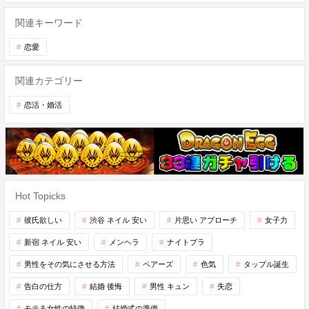
関連キーワード
恋愛
関連カテゴリー
恋活・婚活
Hot Topicks
彼氏欲しい
渋谷 ネイル 安い
片思い アプローチ
女子力
新宿 ネイル 安い
メンヘラ
ナイトブラ
男性をその気にさせる方法
ペアーズ
色気
タップル誕生
告白の仕方
結婚 後悔
男性 キュン
失恋
モテる女性の特徴
結婚式の準備