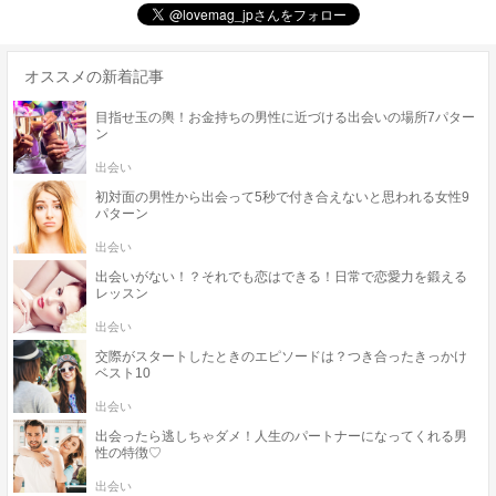
オススメの新着記事
目指せ玉の輿！お金持ちの男性に近づける出会いの場所7パター
ン
出会い
初対面の男性から出会って5秒で付き合えないと思われる女性9
パターン
出会い
出会いがない！？それでも恋はできる！日常で恋愛力を鍛える
レッスン
出会い
交際がスタートしたときのエピソードは？つき合ったきっかけ
ベスト10
出会い
出会ったら逃しちゃダメ！人生のパートナーになってくれる男
性の特徴♡
出会い