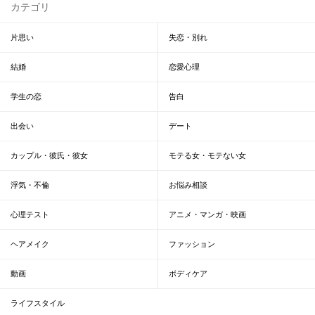
カテゴリ
片思い
失恋・別れ
結婚
恋愛心理
学生の恋
告白
出会い
デート
カップル・彼氏・彼女
モテる女・モテない女
浮気・不倫
お悩み相談
心理テスト
アニメ・マンガ・映画
ヘアメイク
ファッション
動画
ボディケア
ライフスタイル