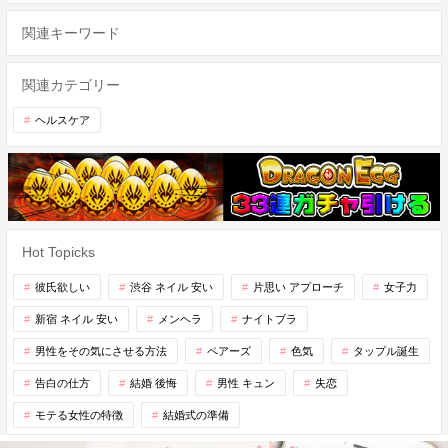
関連キーワード
関連カテゴリー
ヘルスケア
Hot Topicks
彼氏欲しい
渋谷 ネイル 安い
片思い アプローチ
女子力
新宿 ネイル 安い
メンヘラ
ナイトブラ
男性をその気にさせる方法
ペアーズ
色気
タップル誕生
告白の仕方
結婚 後悔
男性 キュン
失恋
モテる女性の特徴
結婚式の準備