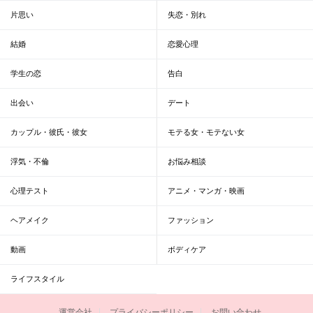
片思い
失恋・別れ
結婚
恋愛心理
学生の恋
告白
出会い
デート
カップル・彼氏・彼女
モテる女・モテない女
浮気・不倫
お悩み相談
心理テスト
アニメ・マンガ・映画
ヘアメイク
ファッション
動画
ボディケア
ライフスタイル
運営会社
プライバシーポリシー
お問い合わせ