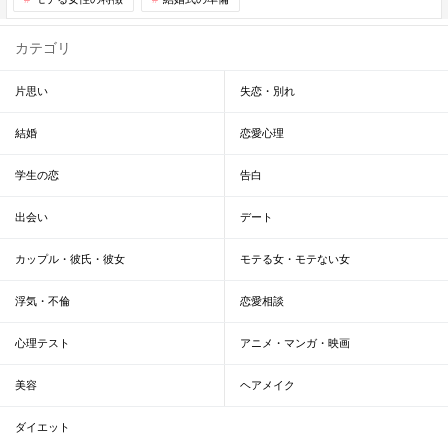
カテゴリ
片思い
失恋・別れ
結婚
恋愛心理
学生の恋
告白
出会い
デート
カップル・彼氏・彼女
モテる女・モテない女
浮気・不倫
恋愛相談
心理テスト
アニメ・マンガ・映画
美容
ヘアメイク
ダイエット