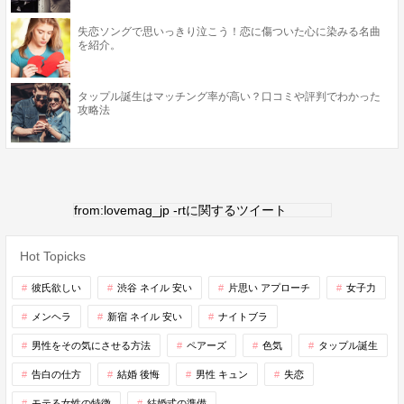
失恋ソングで思いっきり泣こう！恋に傷ついた心に染みる名曲
を紹介。
タップル誕生はマッチング率が高い？口コミや評判でわかった
攻略法
from:lovemag_jp -rtに関するツイート
Hot Topicks
彼氏欲しい
渋谷 ネイル 安い
片思い アプローチ
女子力
メンヘラ
新宿 ネイル 安い
ナイトブラ
男性をその気にさせる方法
ペアーズ
色気
タップル誕生
告白の仕方
結婚 後悔
男性 キュン
失恋
モテる女性の特徴
結婚式の準備