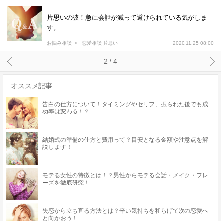
片思いの彼！急に会話が減って避けられている気がしま
す。
お悩み相談
恋愛相談 片思い
2020.11.25 08:00
2 / 4
オススメ記事
告白の仕方について！タイミングやセリフ、振られた後でも成
功率は変わる！？
結婚式の準備の仕方と費用って？目安となる金額や注意点を解
説します！
モテる女性の特徴とは！？男性からモテる会話・メイク・フレ
ーズを徹底研究！
失恋から立ち直る方法とは？辛い気持ちを和らげて次の恋愛へ
と向かおう！