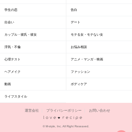
学生の恋
告白
出会い
デート
カップル・彼氏・彼女
モテる女・モテない女
浮気・不倫
お悩み相談
心理テスト
アニメ・マンガ・映画
ヘアメイク
ファッション
動画
ボディケア
ライフスタイル
運営会社
プライバシーポリシー
お問い合わせ
恋愛レシピ
© M-style, Inc. All Right Reseaved.