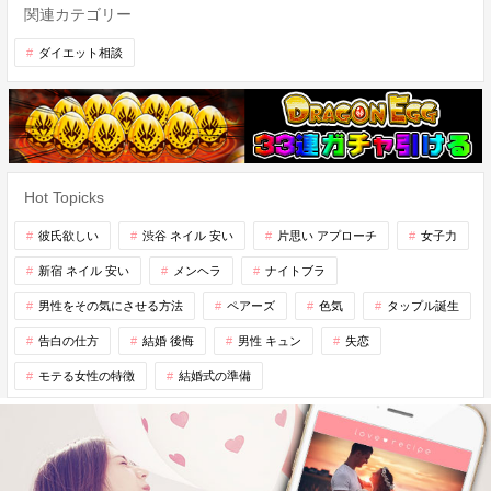
関連カテゴリー
ダイエット相談
Hot Topicks
彼氏欲しい
渋谷 ネイル 安い
片思い アプローチ
女子力
新宿 ネイル 安い
メンヘラ
ナイトブラ
男性をその気にさせる方法
ペアーズ
色気
タップル誕生
告白の仕方
結婚 後悔
男性 キュン
失恋
モテる女性の特徴
結婚式の準備