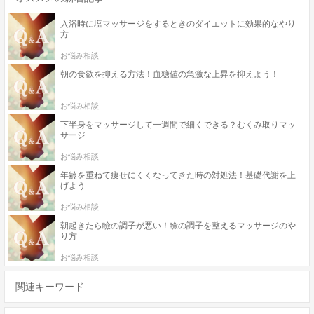
入浴時に塩マッサージをするときのダイエットに効果的なやり
方
お悩み相談
朝の食欲を抑える方法！血糖値の急激な上昇を抑えよう！
お悩み相談
下半身をマッサージして一週間で細くできる？むくみ取りマッ
サージ
お悩み相談
年齢を重ねて痩せにくくなってきた時の対処法！基礎代謝を上
げよう
お悩み相談
朝起きたら瞼の調子が悪い！瞼の調子を整えるマッサージのや
り方
お悩み相談
関連キーワード