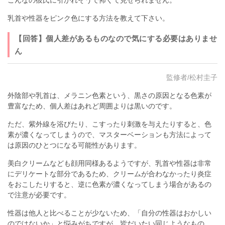
こんなの彼氏に引かれそうで怖くて見せられません。
乳首や性器をピンク色にする方法を教えて下さい。
【回答】個人差があるものなので気にする必要はありませ
ん
監修者/松村圭子
外陰部や乳首は、メラニン色素という、黒さの原因となる色素が
豊富なため、個人差はあれど周囲よりは黒いのです。
ただ、紫外線を浴びたり、こすったり刺激を与えたりすると、色
素が濃くなってしまうので、マスターベーションも方法によって
は原因のひとつになる可能性があります。
美白クリームなども顔用同様あるようですが、乳首や性器は非常
にデリケートな部分であるため、クリームが合わなかったり炎症
をおこしたりすると、逆に色素が濃くなってしまう場合があるの
で注意が必要です。
性器は他人と比べることが少ないため、「自分の性器はおかしい
のではないか」と悩みがちですが、皆だいたい同じようなもの。