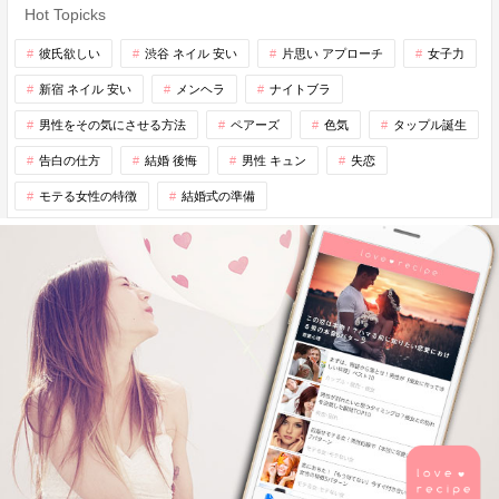
Hot Topicks
彼氏欲しい
渋谷 ネイル 安い
片思い アプローチ
女子力
新宿 ネイル 安い
メンヘラ
ナイトブラ
男性をその気にさせる方法
ペアーズ
色気
タップル誕生
告白の仕方
結婚 後悔
男性 キュン
失恋
モテる女性の特徴
結婚式の準備