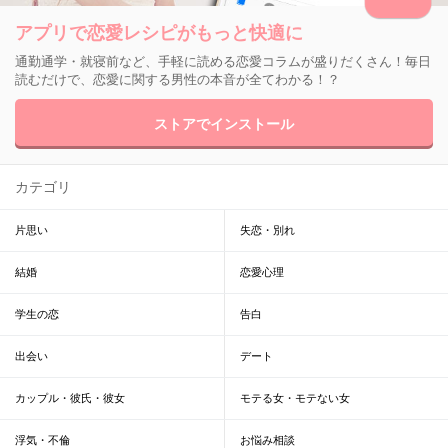
アプリで恋愛レシピがもっと快適に
通勤通学・就寝前など、手軽に読める恋愛コラムが盛りだくさん！毎日
読むだけで、恋愛に関する男性の本音が全てわかる！？
ストアでインストール
カテゴリ
片思い
失恋・別れ
結婚
恋愛心理
学生の恋
告白
出会い
デート
カップル・彼氏・彼女
モテる女・モテない女
浮気・不倫
お悩み相談