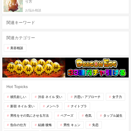
り方
お悩み相談
関連キーワード
関連カテゴリー
美容相談
Hot Topicks
彼氏欲しい
渋谷 ネイル 安い
片思い アプローチ
女子力
新宿 ネイル 安い
メンヘラ
ナイトブラ
男性をその気にさせる方法
ペアーズ
色気
タップル誕生
告白の仕方
結婚 後悔
男性 キュン
失恋