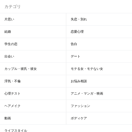
カテゴリ
片思い
失恋・別れ
結婚
恋愛心理
学生の恋
告白
出会い
デート
カップル・彼氏・彼女
モテる女・モテない女
浮気・不倫
お悩み相談
心理テスト
アニメ・マンガ・映画
ヘアメイク
ファッション
動画
ボディケア
ライフスタイル