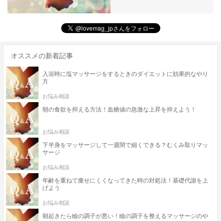
オススメの新着記事
入浴時に塩マッサージをするときのダイエットに効果的なやり
方
お悩み相談
朝の食欲を抑える方法！血糖値の急激な上昇を抑えよう！
お悩み相談
下半身をマッサージして一週間で細くできる？むくみ取りマッ
サージ
お悩み相談
年齢を重ねて痩せにくくなってきた時の対処法！基礎代謝を上
げよう
お悩み相談
朝起きたら瞼の調子が悪い！瞼の調子を整えるマッサージのや