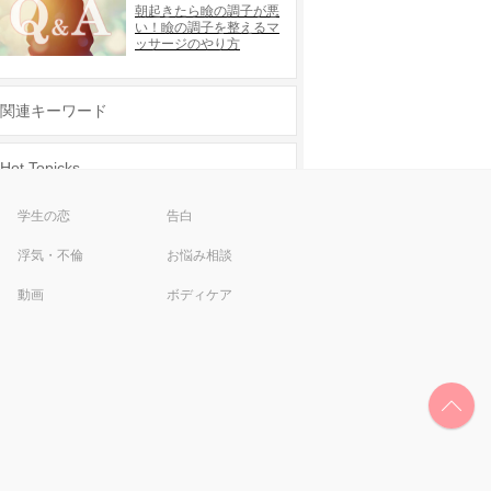
朝起きたら瞼の調子が悪
い！瞼の調子を整えるマ
ッサージのやり方
関連キーワード
Hot Topicks
彼氏欲しい
渋谷 ネイル 安い
学生の恋
告白
片思い アプローチ
女子力
浮気・不倫
お悩み相談
新宿 ネイル 安い
メンヘラ
動画
ボディケア
ナイトブラ
男性をその気にさせる方法
ペアーズ
色気
タップル誕生
告白の仕方
結婚 後悔
男性 キュン
失恋
モテる女性の特徴
結婚式の準備