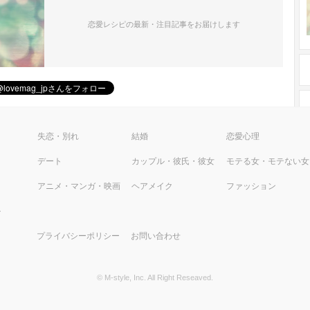
恋愛レシピの最新・注目記事をお届けします
ピ
失恋・別れ
結婚
恋愛心理
デート
カップル・彼氏・彼女
モテる女・モテない女
アニメ・マンガ・映画
ヘアメイク
ファッション
ル
プライバシーポリシー
お問い合わせ
© M-style, Inc. All Right Reseaved.