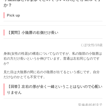
か？
Pick up
【質問】小陰唇の右側だけ長い
くぼ/女性/18歳
身体(女性の性器)の構造についてなのですが、私の陰部の小陰唇は
右の方だけ長いというか伸びています。普通は左右同じなのです
か?
見た目は大陰唇の間に右の小陰唇が出てるという感じです。自分
だけなのかとても不安です。
【回答】左右の形が全く一緒ということはないので心配い
りません
監修者/松村圭子