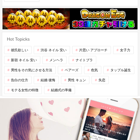
Hot Topicks
彼氏欲しい
渋谷 ネイル 安い
片思い アプローチ
女子力
新宿 ネイル 安い
メンヘラ
ナイトブラ
男性をその気にさせる方法
ペアーズ
色気
タップル誕生
告白の仕方
結婚 後悔
男性 キュン
失恋
モテる女性の特徴
結婚式の準備