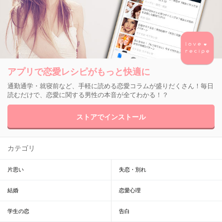
アプリで恋愛レシピがもっと快適に
通勤通学・就寝前など、手軽に読める恋愛コラムが盛りだくさん！毎日
読むだけで、恋愛に関する男性の本音が全てわかる！？
ストアでインストール
カテゴリ
片思い
失恋・別れ
結婚
恋愛心理
学生の恋
告白