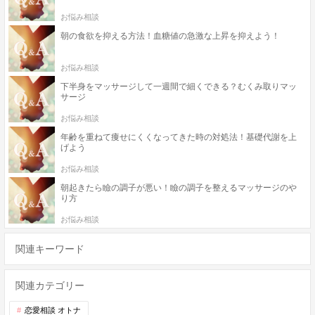
お悩み相談
朝の食欲を抑える方法！血糖値の急激な上昇を抑えよう！
お悩み相談
下半身をマッサージして一週間で細くできる？むくみ取りマッ
サージ
お悩み相談
年齢を重ねて痩せにくくなってきた時の対処法！基礎代謝を上
げよう
お悩み相談
朝起きたら瞼の調子が悪い！瞼の調子を整えるマッサージのや
り方
お悩み相談
関連キーワード
関連カテゴリー
恋愛相談 オトナ