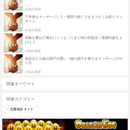
お悩み相談
下半身をマッサージして一週間で細くできる？むくみ取りマッ
サージ
お悩み相談
年齢を重ねて痩せにくくなってきた時の対処法！基礎代謝を上
げよう
お悩み相談
朝起きたら瞼の調子が悪い！瞼の調子を整えるマッサージのや
り方
お悩み相談
関連キーワード
関連カテゴリー
恋愛相談 オトナ