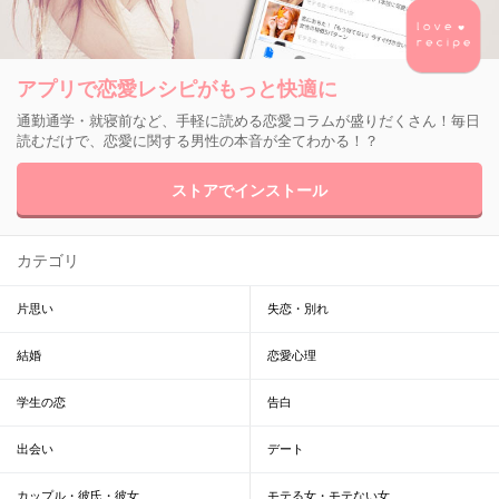
アプリで恋愛レシピがもっと快適に
通勤通学・就寝前など、手軽に読める恋愛コラムが盛りだくさん！毎日
読むだけで、恋愛に関する男性の本音が全てわかる！？
ストアでインストール
カテゴリ
片思い
失恋・別れ
結婚
恋愛心理
学生の恋
告白
出会い
デート
カップル・彼氏・彼女
モテる女・モテない女