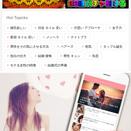
Hot Topicks
彼氏欲しい
渋谷 ネイル 安い
片思い アプローチ
女子力
新宿 ネイル 安い
メンヘラ
ナイトブラ
男性をその気にさせる方法
ペアーズ
色気
タップル誕生
告白の仕方
結婚 後悔
男性 キュン
失恋
モテる女性の特徴
結婚式の準備