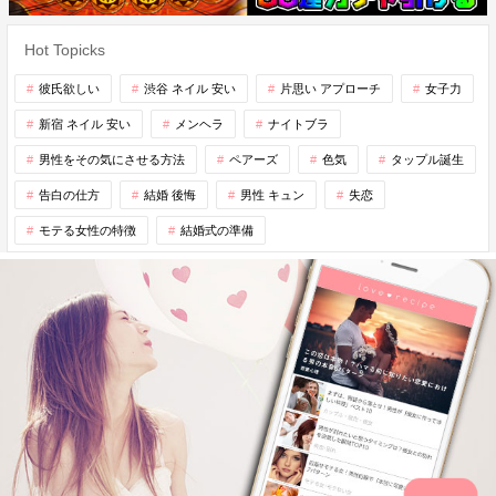
Hot Topicks
彼氏欲しい
渋谷 ネイル 安い
片思い アプローチ
女子力
新宿 ネイル 安い
メンヘラ
ナイトブラ
男性をその気にさせる方法
ペアーズ
色気
タップル誕生
告白の仕方
結婚 後悔
男性 キュン
失恋
モテる女性の特徴
結婚式の準備