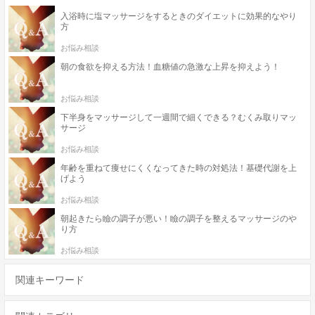
入浴時に塩マッサージをするときのダイエットに効果的なやり
方
お悩み相談
朝の食欲を抑える方法！血糖値の急激な上昇を抑えよう！
お悩み相談
下半身をマッサージして一週間で細くできる？むくみ取りマッ
サージ
お悩み相談
年齢を重ねて痩せにくくなってきた時の対処法！基礎代謝を上
げよう
お悩み相談
朝起きたら瞼の調子が悪い！瞼の調子を整えるマッサージのや
り方
お悩み相談
関連キーワード