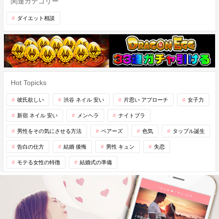
関連カテゴリー
ダイエット相談
Hot Topicks
彼氏欲しい
渋谷 ネイル 安い
片思い アプローチ
女子力
新宿 ネイル 安い
メンヘラ
ナイトブラ
男性をその気にさせる方法
ペアーズ
色気
タップル誕生
告白の仕方
結婚 後悔
男性 キュン
失恋
モテる女性の特徴
結婚式の準備