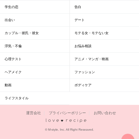
学生の恋
告白
出会い
デート
カップル・彼氏・彼女
モテる女・モテない女
浮気・不倫
お悩み相談
心理テスト
アニメ・マンガ・映画
ヘアメイク
ファッション
動画
ボディケア
ライフスタイル
運営会社
プライバシーポリシー
お問い合わせ
恋愛レシピ
© M-style, Inc. All Right Reseaved.