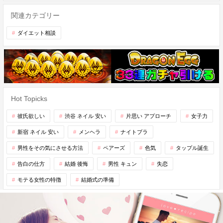
関連カテゴリー
ダイエット相談
Hot Topicks
彼氏欲しい
渋谷 ネイル 安い
片思い アプローチ
女子力
新宿 ネイル 安い
メンヘラ
ナイトブラ
男性をその気にさせる方法
ペアーズ
色気
タップル誕生
告白の仕方
結婚 後悔
男性 キュン
失恋
モテる女性の特徴
結婚式の準備