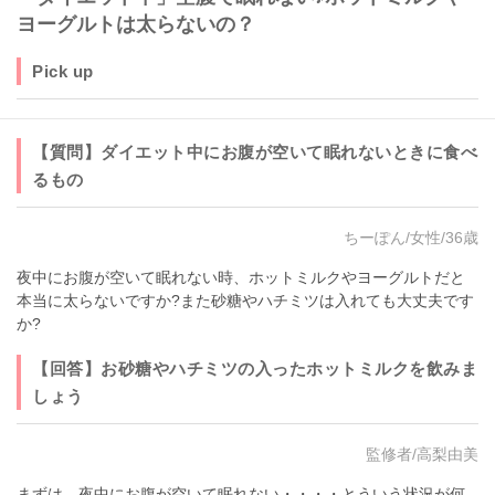
ヨーグルトは太らないの？
Pick up
【質問】ダイエット中にお腹が空いて眠れないときに食べ
るもの
ちーぽん/女性/36歳
夜中にお腹が空いて眠れない時、ホットミルクやヨーグルトだと
本当に太らないですか?また砂糖やハチミツは入れても大丈夫です
か?
【回答】お砂糖やハチミツの入ったホットミルクを飲みま
しょう
監修者/高梨由美
まずは、夜中にお腹が空いて眠れない・・・・とういう状況が何