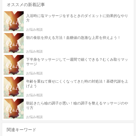
オススメの新着記事
入浴時に塩マッサージをするときのダイエットに効果的なやり
方
お悩み相談
朝の食欲を抑える方法！血糖値の急激な上昇を抑えよう！
お悩み相談
下半身をマッサージして一週間で細くできる？むくみ取りマッ
サージ
お悩み相談
年齢を重ねて痩せにくくなってきた時の対処法！基礎代謝を上
げよう
お悩み相談
朝起きたら瞼の調子が悪い！瞼の調子を整えるマッサージのや
り方
お悩み相談
関連キーワード