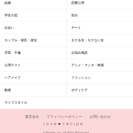
結婚
恋愛心理
学生の恋
告白
出会い
デート
カップル・彼氏・彼女
モテる女・モテない女
浮気・不倫
お悩み相談
心理テスト
アニメ・マンガ・映画
ヘアメイク
ファッション
動画
ボディケア
ライフスタイル
運営会社
プライバシーポリシー
お問い合わせ
恋愛レシピ
© M-style, Inc. All Right Reseaved.