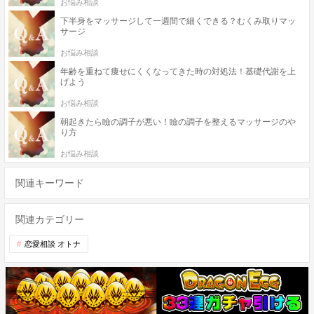
お悩み相談
下半身をマッサージして一週間で細くできる？むくみ取りマッ
サージ
お悩み相談
年齢を重ねて痩せにくくなってきた時の対処法！基礎代謝を上
げよう
お悩み相談
朝起きたら瞼の調子が悪い！瞼の調子を整えるマッサージのや
り方
お悩み相談
関連キーワード
関連カテゴリー
恋愛相談 オトナ