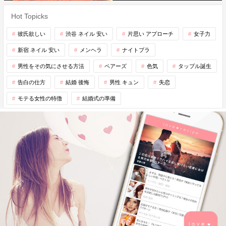
Hot Topicks
彼氏欲しい
渋谷 ネイル 安い
片思い アプローチ
女子力
新宿 ネイル 安い
メンヘラ
ナイトブラ
男性をその気にさせる方法
ペアーズ
色気
タップル誕生
告白の仕方
結婚 後悔
男性 キュン
失恋
モテる女性の特徴
結婚式の準備