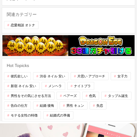
関連カテゴリー
恋愛相談 オトナ
Hot Topicks
彼氏欲しい
渋谷 ネイル 安い
片思い アプローチ
女子力
新宿 ネイル 安い
メンヘラ
ナイトブラ
男性をその気にさせる方法
ペアーズ
色気
タップル誕生
告白の仕方
結婚 後悔
男性 キュン
失恋
モテる女性の特徴
結婚式の準備