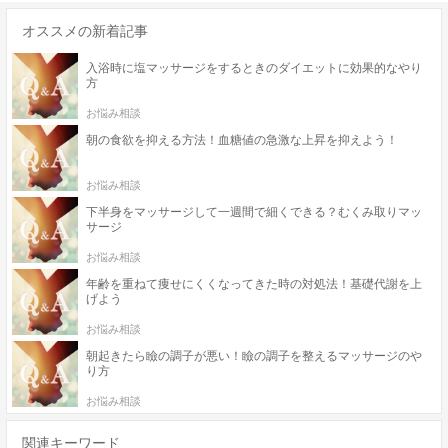
オススメの新着記事
入浴時に塩マッサージをするときのダイエットに効果的なやり
方
お悩み相談
朝の食欲を抑える方法！血糖値の急激な上昇を抑えよう！
お悩み相談
下半身をマッサージして一週間で細くできる？むくみ取りマッ
サージ
お悩み相談
年齢を重ねて痩せにくくなってきた時の対処法！基礎代謝を上
げよう
お悩み相談
朝起きたら瞼の調子が悪い！瞼の調子を整えるマッサージのや
り方
お悩み相談
関連キーワード