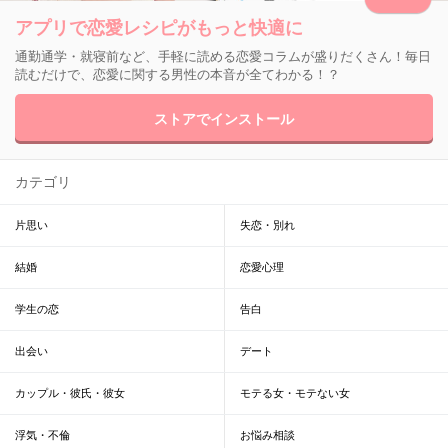
アプリで恋愛レシピがもっと快適に
通勤通学・就寝前など、手軽に読める恋愛コラムが盛りだくさん！毎日
読むだけで、恋愛に関する男性の本音が全てわかる！？
ストアでインストール
カテゴリ
片思い
失恋・別れ
結婚
恋愛心理
学生の恋
告白
出会い
デート
カップル・彼氏・彼女
モテる女・モテない女
浮気・不倫
お悩み相談