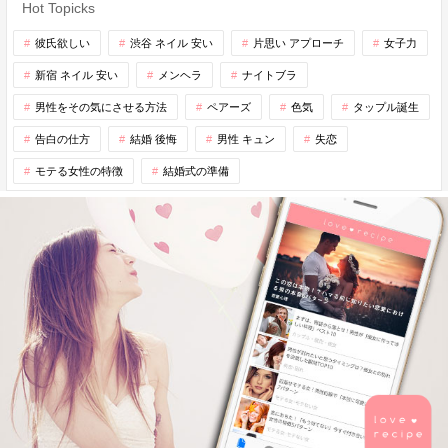
Hot Topicks
彼氏欲しい
渋谷 ネイル 安い
片思い アプローチ
女子力
新宿 ネイル 安い
メンヘラ
ナイトブラ
男性をその気にさせる方法
ペアーズ
色気
タップル誕生
告白の仕方
結婚 後悔
男性 キュン
失恋
モテる女性の特徴
結婚式の準備