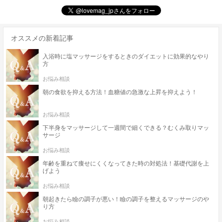
オススメの新着記事
入浴時に塩マッサージをするときのダイエットに効果的なやり
方
お悩み相談
朝の食欲を抑える方法！血糖値の急激な上昇を抑えよう！
お悩み相談
下半身をマッサージして一週間で細くできる？むくみ取りマッ
サージ
お悩み相談
年齢を重ねて痩せにくくなってきた時の対処法！基礎代謝を上
げよう
お悩み相談
朝起きたら瞼の調子が悪い！瞼の調子を整えるマッサージのや
り方
お悩み相談