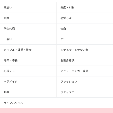
片思い
失恋・別れ
結婚
恋愛心理
学生の恋
告白
出会い
デート
カップル・彼氏・彼女
モテる女・モテない女
浮気・不倫
お悩み相談
心理テスト
アニメ・マンガ・映画
ヘアメイク
ファッション
動画
ボディケア
ライフスタイル