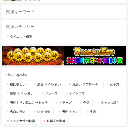
関連キーワード
関連カテゴリー
ダイエット相談
Hot Topicks
彼氏欲しい
渋谷 ネイル 安い
片思い アプローチ
女子力
新宿 ネイル 安い
メンヘラ
ナイトブラ
男性をその気にさせる方法
ペアーズ
色気
タップル誕生
告白の仕方
結婚 後悔
男性 キュン
失恋
モテる女性の特徴
結婚式の準備