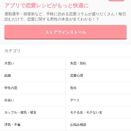
アプリで恋愛レシピがもっと快適に
通勤通学・就寝前など、手軽に読める恋愛コラムが盛りだくさん！毎日
読むだけで、恋愛に関する男性の本音が全てわかる！？
ストアでインストール
カテゴリ
片思い
失恋・別れ
結婚
恋愛心理
学生の恋
告白
出会い
デート
カップル・彼氏・彼女
モテる女・モテない女
浮気・不倫
お悩み相談