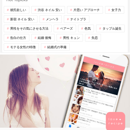
彼氏欲しい
渋谷 ネイル 安い
片思い アプローチ
女子力
新宿 ネイル 安い
メンヘラ
ナイトブラ
男性をその気にさせる方法
ペアーズ
色気
タップル誕生
告白の仕方
結婚 後悔
男性 キュン
失恋
モテる女性の特徴
結婚式の準備