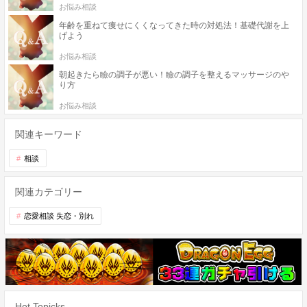
お悩み相談
年齢を重ねて痩せにくくなってきた時の対処法！基礎代謝を上
げよう
お悩み相談
朝起きたら瞼の調子が悪い！瞼の調子を整えるマッサージのや
り方
お悩み相談
関連キーワード
相談
関連カテゴリー
恋愛相談 失恋・別れ
Hot Topicks