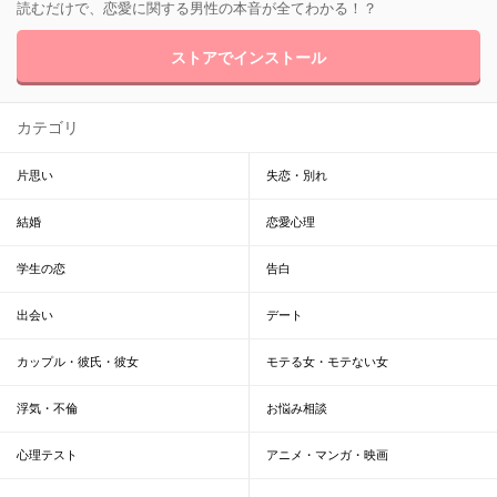
読むだけで、恋愛に関する男性の本音が全てわかる！？
ストアでインストール
カテゴリ
片思い
失恋・別れ
結婚
恋愛心理
学生の恋
告白
出会い
デート
カップル・彼氏・彼女
モテる女・モテない女
浮気・不倫
お悩み相談
心理テスト
アニメ・マンガ・映画