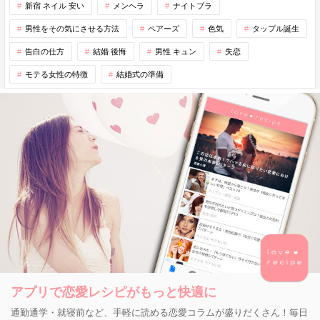
新宿 ネイル 安い
メンヘラ
ナイトブラ
男性をその気にさせる方法
ペアーズ
色気
タップル誕生
告白の仕方
結婚 後悔
男性 キュン
失恋
モテる女性の特徴
結婚式の準備
アプリで恋愛レシピがもっと快適に
通勤通学・就寝前など、手軽に読める恋愛コラムが盛りだくさん！毎日