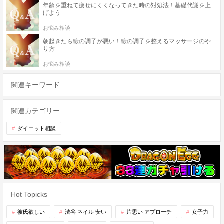
年齢を重ねて痩せにくくなってきた時の対処法！基礎代謝を上
げよう
お悩み相談
朝起きたら瞼の調子が悪い！瞼の調子を整えるマッサージのや
り方
お悩み相談
関連キーワード
関連カテゴリー
ダイエット相談
Hot Topicks
彼氏欲しい
渋谷 ネイル 安い
片思い アプローチ
女子力