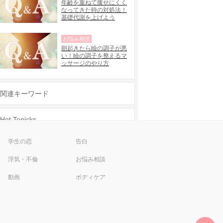
年齢を重ねて痩せにくく
なってきた時の対処法！
基礎代謝を上げよう
お悩み相談
朝起きたら瞼の調子が悪
い！瞼の調子を整えるマ
ッサージのやり方
関連キーワード
Hot Topicks
彼氏欲しい
渋谷 ネイル 安い
学生の恋
告白
片思い アプローチ
女子力
浮気・不倫
お悩み相談
新宿 ネイル 安い
メンヘラ
動画
ボディケア
ナイトブラ
男性をその気にさせる方法
ペアーズ
色気
タップル誕生
告白の仕方
結婚 後悔