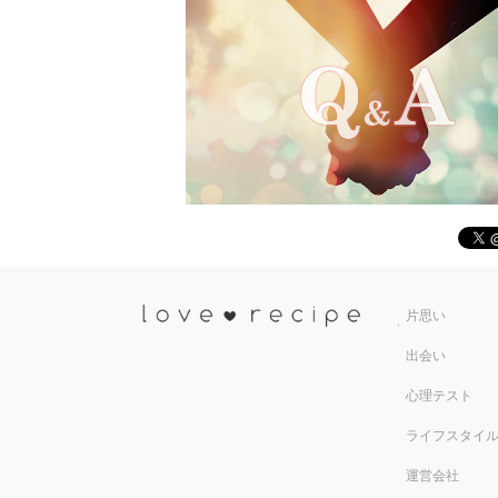
恋愛レシ
片思い
出会い
心理テスト
ライフスタイ
運営会社