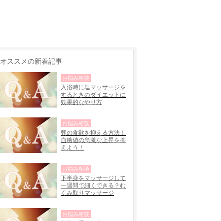
オススメの新着記事
お悩み相談
入浴時に塩マッサージを
するときのダイエットに
効果的なやり方
お悩み相談
朝の食欲を抑える方法！
血糖値の急激な上昇を抑
えよう！
お悩み相談
下半身をマッサージして
一週間で細くできる？む
くみ取りマッサージ
お悩み相談