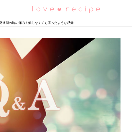
恋愛レシピ
発達期の胸の痛み！触らなくても張ったような感覚