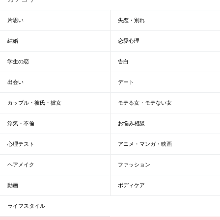
片思い
失恋・別れ
結婚
恋愛心理
学生の恋
告白
出会い
デート
カップル・彼氏・彼女
モテる女・モテない女
浮気・不倫
お悩み相談
心理テスト
アニメ・マンガ・映画
ヘアメイク
ファッション
動画
ボディケア
ライフスタイル