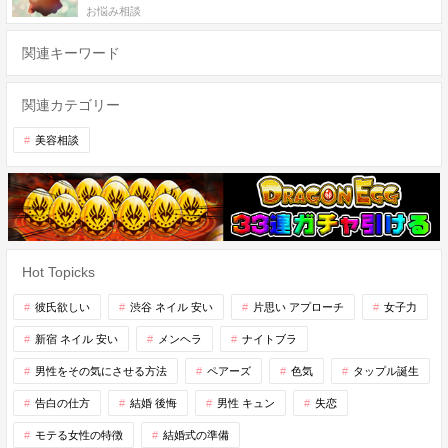
お悩み相談
関連キーワード
関連カテゴリー
美容相談
Hot Topicks
彼氏欲しい
渋谷 ネイル 安い
片思い アプローチ
女子力
新宿 ネイル 安い
メンヘラ
ナイトブラ
男性をその気にさせる方法
ペアーズ
色気
タップル誕生
告白の仕方
結婚 後悔
男性 キュン
失恋
モテる女性の特徴
結婚式の準備