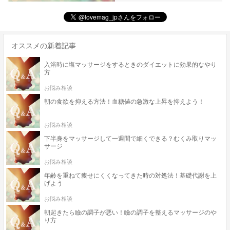
オススメの新着記事
入浴時に塩マッサージをするときのダイエットに効果的なやり
方
お悩み相談
朝の食欲を抑える方法！血糖値の急激な上昇を抑えよう！
お悩み相談
下半身をマッサージして一週間で細くできる？むくみ取りマッ
サージ
お悩み相談
年齢を重ねて痩せにくくなってきた時の対処法！基礎代謝を上
げよう
お悩み相談
朝起きたら瞼の調子が悪い！瞼の調子を整えるマッサージのや
り方