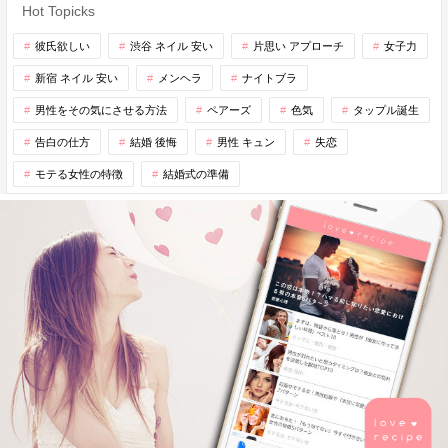
Hot Topicks
彼氏欲しい
渋谷 ネイル 安い
片思い アプローチ
女子力
新宿 ネイル 安い
メンヘラ
ナイトブラ
男性をその気にさせる方法
ペアーズ
色気
タップル誕生
告白の仕方
結婚 後悔
男性 キュン
失恋
モテる女性の特徴
結婚式の準備