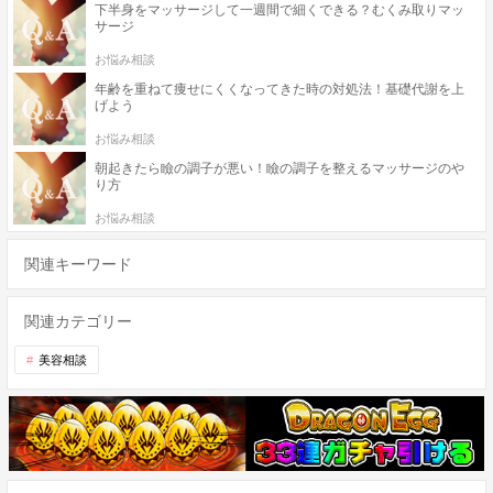
下半身をマッサージして一週間で細くできる？むくみ取りマッ
サージ
お悩み相談
年齢を重ねて痩せにくくなってきた時の対処法！基礎代謝を上
げよう
お悩み相談
朝起きたら瞼の調子が悪い！瞼の調子を整えるマッサージのや
り方
お悩み相談
関連キーワード
関連カテゴリー
美容相談