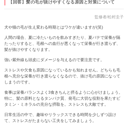
【回答】髪の毛が抜けやすくなる原因と対策について
監修者/松村圭子
犬や猫の毛が生え変わる時期とはワケが違いますが(笑)
人間の場合、夏に冷たいものを飲みすぎたり、夏バテで栄養が隔
たったりすると、毛根への血行が悪くなって栄養が行き渡らず、
髪が抜けやすくなります。
強い紫外線も頭皮にダメージを与えるので要注意です。
ストレスや欠食も原因になっているかも知れません。どちらも毛
根へ充分な栄養が行き渡らなくなるので、抜け毛の原因になって
しまうのです。
食事は栄養バランスよく3食きちんと摂るように心がけましょう。
特に、髪の原料となるタンパク質、発毛に大切な役割を果たすビ
タミン・ミネラルの充分な摂取を。ストレスも大敵です。
日常生活の中で、趣味やリラックスできる時間を少しずつ設け
て、ストレスがたまらない工夫をしてみましょう。