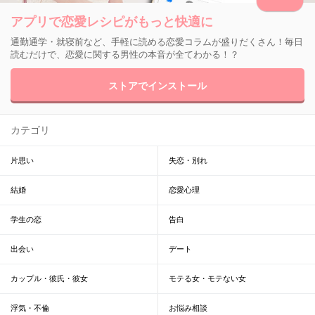
アプリで恋愛レシピがもっと快適に
通勤通学・就寝前など、手軽に読める恋愛コラムが盛りだくさん！毎日
読むだけで、恋愛に関する男性の本音が全てわかる！？
ストアでインストール
カテゴリ
片思い
失恋・別れ
結婚
恋愛心理
学生の恋
告白
出会い
デート
カップル・彼氏・彼女
モテる女・モテない女
浮気・不倫
お悩み相談