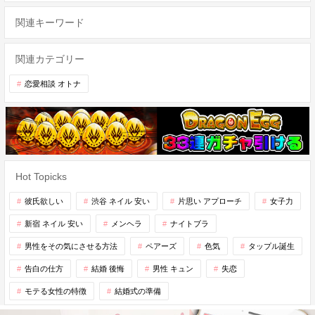
関連キーワード
関連カテゴリー
恋愛相談 オトナ
Hot Topicks
彼氏欲しい
渋谷 ネイル 安い
片思い アプローチ
女子力
新宿 ネイル 安い
メンヘラ
ナイトブラ
男性をその気にさせる方法
ペアーズ
色気
タップル誕生
告白の仕方
結婚 後悔
男性 キュン
失恋
モテる女性の特徴
結婚式の準備