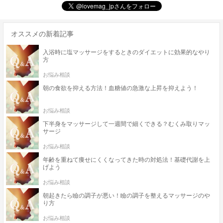
オススメの新着記事
入浴時に塩マッサージをするときのダイエットに効果的なやり
方
お悩み相談
朝の食欲を抑える方法！血糖値の急激な上昇を抑えよう！
お悩み相談
下半身をマッサージして一週間で細くできる？むくみ取りマッ
サージ
お悩み相談
年齢を重ねて痩せにくくなってきた時の対処法！基礎代謝を上
げよう
お悩み相談
朝起きたら瞼の調子が悪い！瞼の調子を整えるマッサージのや
り方
お悩み相談