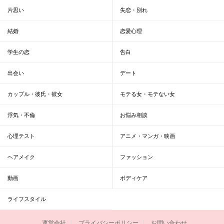
片思い
失恋・別れ
結婚
恋愛心理
学生の恋
告白
出会い
デート
カップル・彼氏・彼女
モテる女・モテない女
浮気・不倫
お悩み相談
心理テスト
アニメ・マンガ・映画
ヘアメイク
ファッション
動画
ボディケア
ライフスタイル
運営会社
プライバシーポリシー
お問い合わせ