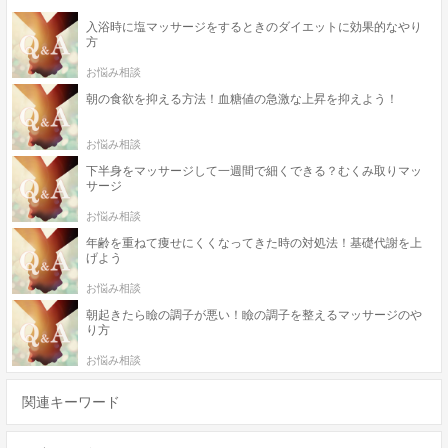
入浴時に塩マッサージをするときのダイエットに効果的なやり
方
お悩み相談
朝の食欲を抑える方法！血糖値の急激な上昇を抑えよう！
お悩み相談
下半身をマッサージして一週間で細くできる？むくみ取りマッ
サージ
お悩み相談
年齢を重ねて痩せにくくなってきた時の対処法！基礎代謝を上
げよう
お悩み相談
朝起きたら瞼の調子が悪い！瞼の調子を整えるマッサージのや
り方
お悩み相談
関連キーワード