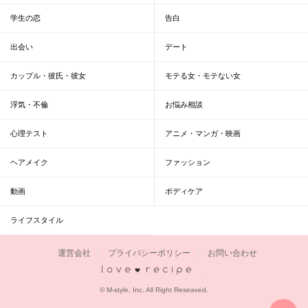
学生の恋
告白
出会い
デート
カップル・彼氏・彼女
モテる女・モテない女
浮気・不倫
お悩み相談
心理テスト
アニメ・マンガ・映画
ヘアメイク
ファッション
動画
ボディケア
ライフスタイル
運営会社
プライバシーポリシー
お問い合わせ
恋愛レシピ
© M-style, Inc. All Right Reseaved.