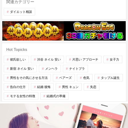
関連カテゴリー
ダイエット相談
Hot Topicks
彼氏欲しい
渋谷 ネイル 安い
片思い アプローチ
女子力
新宿 ネイル 安い
メンヘラ
ナイトブラ
男性をその気にさせる方法
ペアーズ
色気
タップル誕生
告白の仕方
結婚 後悔
男性 キュン
失恋
モテる女性の特徴
結婚式の準備