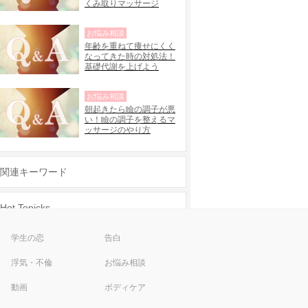
くみ取りマッサージ
お悩み相談
年齢を重ねて痩せにくく
なってきた時の対処法！
基礎代謝を上げよう
お悩み相談
朝起きたら瞼の調子が悪
い！瞼の調子を整えるマ
ッサージのやり方
関連キーワード
Hot Topicks
彼氏欲しい
渋谷 ネイル 安い
学生の恋
告白
片思い アプローチ
女子力
浮気・不倫
お悩み相談
新宿 ネイル 安い
メンヘラ
動画
ボディケア
ナイトブラ
男性をその気にさせる方法