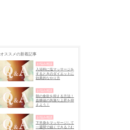
オススメの新着記事
お悩み相談
入浴時に塩マッサージを
するときのダイエットに
効果的なやり方
お悩み相談
朝の食欲を抑える方法！
血糖値の急激な上昇を抑
えよう！
お悩み相談
下半身をマッサージして
一週間で細くできる？む