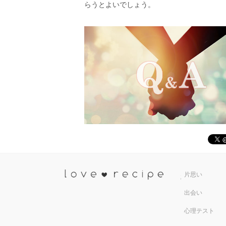
らうとよいでしょう。
恋愛レシ
片思い
出会い
心理テスト