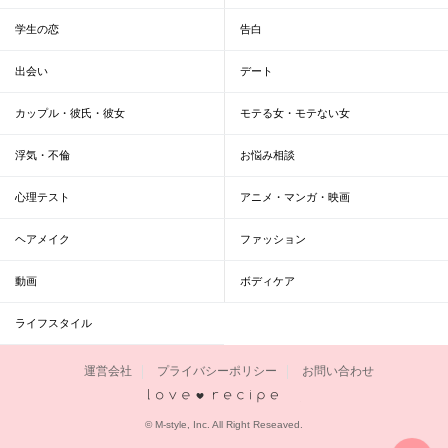
学生の恋
告白
出会い
デート
カップル・彼氏・彼女
モテる女・モテない女
浮気・不倫
お悩み相談
心理テスト
アニメ・マンガ・映画
ヘアメイク
ファッション
動画
ボディケア
ライフスタイル
運営会社
プライバシーポリシー
お問い合わせ
恋愛レシピ
© M-style, Inc. All Right Reseaved.