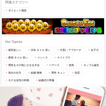
関連カテゴリー
ダイエット相談
Hot Topicks
彼氏欲しい
渋谷 ネイル 安い
片思い アプローチ
女子力
新宿 ネイル 安い
メンヘラ
ナイトブラ
男性をその気にさせる方法
ペアーズ
色気
タップル誕生
告白の仕方
結婚 後悔
男性 キュン
失恋
モテる女性の特徴
結婚式の準備