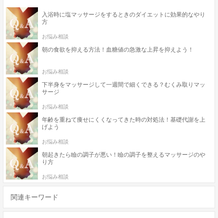
入浴時に塩マッサージをするときのダイエットに効果的なやり
方
お悩み相談
朝の食欲を抑える方法！血糖値の急激な上昇を抑えよう！
お悩み相談
下半身をマッサージして一週間で細くできる？むくみ取りマッ
サージ
お悩み相談
年齢を重ねて痩せにくくなってきた時の対処法！基礎代謝を上
げよう
お悩み相談
朝起きたら瞼の調子が悪い！瞼の調子を整えるマッサージのや
り方
お悩み相談
関連キーワード